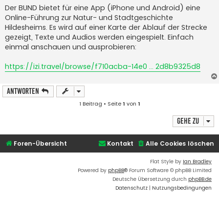
i
Der BUND bietet für eine App (iPhone und Android) eine
t
Online-Führung zur Natur- und Stadtgeschichte
r
a
Hildesheims. Es wird auf einer Karte der Ablauf der Strecke
g
gezeigt, Texte und Audios werden eingespielt. Einfach
einmal anschauen und ausprobieren:
https://izi.travel/browse/f710acba-14e0 ... 2d8b9325d8
Antworten
1 Beitrag • Seite
1
von
1
Gehe zu
Foren-Übersicht
Kontakt
Alle Cookies löschen
Flat Style by
Ian Bradley
Powered by
phpBB
® Forum Software © phpBB Limited
Deutsche Übersetzung durch
phpBB.de
Datenschutz
|
Nutzungsbedingungen