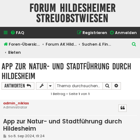
Forum Hildesheimer
Streuobstwiesen
FAQ
Registrieren
Anmelden
S
Foren-Übersicht
Forum AK Hildesheimer Streuobstwiesen
Suchen & Finden
u
Bieten
c
App zur Natur- und Stadtführung durch
h
Hildesheim
e
Suche
Erweiterte
Antworten
1 Beitrag • Seite
1
von
1
admin_niklas
Administrator
App zur Natur- und Stadtführung durch
Hildesheim
B
So 8. Sep 2024, 19:24
e