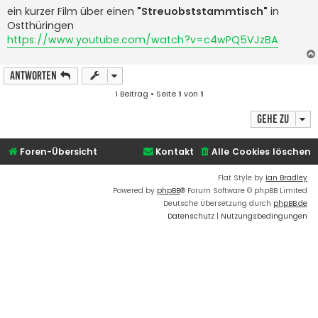
i
ein kurzer Film über einen
"Streuobststammtisch"
in
t
Ostthüringen
r
a
https://www.youtube.com/watch?v=c4wPQ5VJzBA
g
Antworten
1 Beitrag • Seite
1
von
1
Gehe zu
Foren-Übersicht
Kontakt
Alle Cookies löschen
Flat Style by
Ian Bradley
Powered by
phpBB
® Forum Software © phpBB Limited
Deutsche Übersetzung durch
phpBB.de
Datenschutz
|
Nutzungsbedingungen