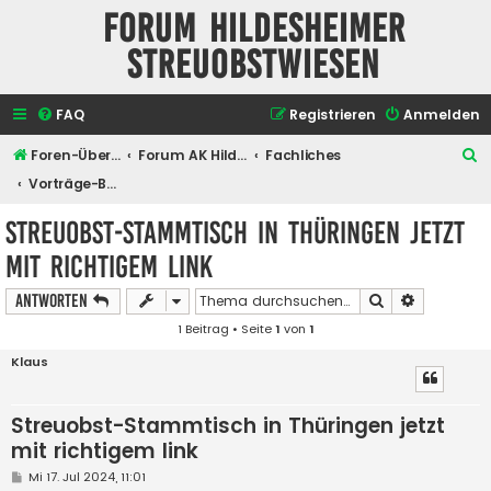
Forum Hildesheimer
Streuobstwiesen
FAQ
Registrieren
Anmelden
S
Foren-Übersicht
Forum AK Hildesheimer Streuobstwiesen
Fachliches
u
Vorträge-Berichte
c
Streuobst-Stammtisch in Thüringen jetzt
h
mit richtigem link
e
Suche
Erweiterte
Antworten
1 Beitrag • Seite
1
von
1
Klaus
Streuobst-Stammtisch in Thüringen jetzt
mit richtigem link
B
Mi 17. Jul 2024, 11:01
e