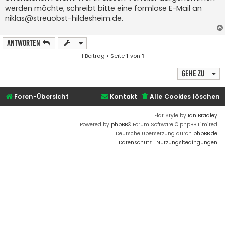
werden möchte, schreibt bitte eine formlose E-Mail an
niklas@streuobst-hildesheim.de
.
Antworten
1 Beitrag • Seite
1
von
1
Gehe zu
Foren-Übersicht
Kontakt
Alle Cookies löschen
Flat Style by
Ian Bradley
Powered by
phpBB
® Forum Software © phpBB Limited
Deutsche Übersetzung durch
phpBB.de
Datenschutz
|
Nutzungsbedingungen