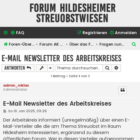
Forum Hildesheimer
Streuobstwiesen
FAQ
Registrieren
Anmelden
S
Foren-Übersicht
Forum AK Hildesheimer Streuobstwiesen
Über das Forum selber
Fragen rund um das Forum
u
E-Mail Newsletter des Arbeitskreises
c
Suche
Erweiterte
Antworten
h
1 Beitrag • Seite
1
von
1
e
admin_niklas
Administrator
E-Mail Newsletter des Arbeitskreises
B
So 19. Jan 2025, 09:26
e
i
Der Arbeitskreis informiert (unregelmäßig) über einen E-
t
Mail-Verteiler alle die am Thema Streuobst im Raum
r
a
Hildesheim Interessierten, ergänzend zu diesem
g
öffentlichen Forum. Wer in diesen Verteiler aufgenommen