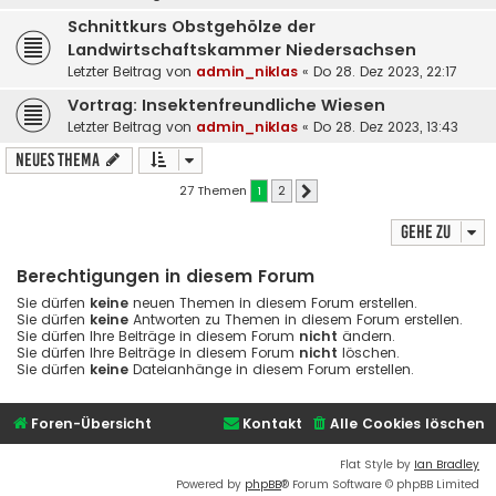
Schnittkurs Obstgehölze der
Landwirtschaftskammer Niedersachsen
Letzter Beitrag von
admin_niklas
«
Do 28. Dez 2023, 22:17
Vortrag: Insektenfreundliche Wiesen
Letzter Beitrag von
admin_niklas
«
Do 28. Dez 2023, 13:43
Neues Thema
27 Themen
1
2
Nächste
Gehe zu
Berechtigungen in diesem Forum
Sie dürfen
keine
neuen Themen in diesem Forum erstellen.
Sie dürfen
keine
Antworten zu Themen in diesem Forum erstellen.
Sie dürfen Ihre Beiträge in diesem Forum
nicht
ändern.
Sie dürfen Ihre Beiträge in diesem Forum
nicht
löschen.
Sie dürfen
keine
Dateianhänge in diesem Forum erstellen.
Foren-Übersicht
Kontakt
Alle Cookies löschen
Flat Style by
Ian Bradley
Powered by
phpBB
® Forum Software © phpBB Limited