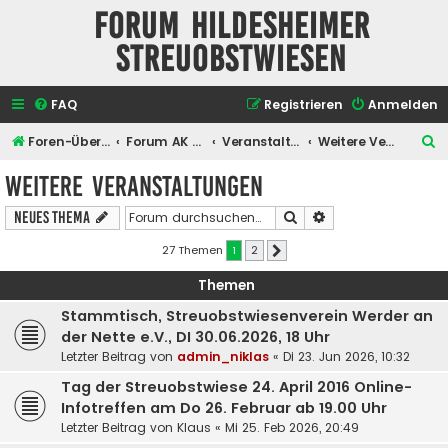
Forum Hildesheimer
Streuobstwiesen
FAQ
Registrieren
Anmelden
S
Foren-Übersicht
Forum AK Hildesheimer Streuobstwiesen
Veranstaltungen
Weitere Veranstaltungen
u
Weitere Veranstaltungen
c
Suche
Erweiterte Suche
Neues Thema
h
e
27 Themen
1
2
Nächste
Themen
Stammtisch, Streuobstwiesenverein Werder an
der Nette e.V., DI 30.06.2026, 18 Uhr
Letzter Beitrag von
admin_niklas
«
Di 23. Jun 2026, 10:32
Tag der Streuobstwiese 24. April 2016 Online-
Infotreffen am Do 26. Februar ab 19.00 Uhr
Letzter Beitrag von
Klaus
«
Mi 25. Feb 2026, 20:49