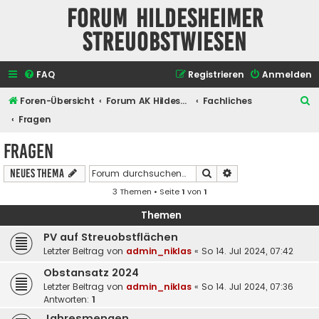
Forum Hildesheimer
Streuobstwiesen
FAQ
Registrieren
Anmelden
S
Foren-Übersicht
Forum AK Hildesheimer Streuobstwiesen
Fachliches
u
Fragen
c
Fragen
h
Suche
Erweiterte Suche
Neues Thema
e
3 Themen • Seite
1
von
1
Themen
PV auf Streuobstflächen
Letzter Beitrag von
admin_niklas
«
So 14. Jul 2024, 07:42
Obstansatz 2024
Letzter Beitrag von
admin_niklas
«
So 14. Jul 2024, 07:36
Antworten:
1
Jahresmengen