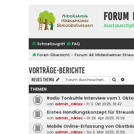
Forum 
Austauschpl
Schnellzugriff
FAQ
Foren-Übersicht
Forum AK Hildesheimer Streu
Vorträge-Berichte
Suche
Erwe
Neues Thema
THEMEN
Radio Tonkuhle Interview vom 1. Okt
von
admin_niklas
»
Fr 3. Okt 2025, 16:42
Erstes Handlungskonzept für Streuob
von
admin_niklas
»
Di 29. Apr 2025, 19:39
Mobile Online-Erfassung von Obstb
von
admin_niklas
»
So 2. Mär 2025, 10:56