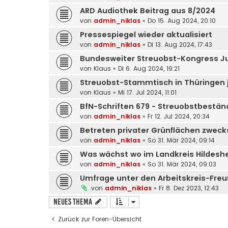
ARD Audiothek Beitrag aus 8/2024
von
admin_niklas
»
Do 15. Aug 2024, 20:10
Pressespiegel wieder aktualisiert
von
admin_niklas
»
Di 13. Aug 2024, 17:43
Bundesweiter Streuobst-Kongress J
von
Klaus
»
Di 6. Aug 2024, 19:21
Streuobst-Stammtisch in Thüringen je
von
Klaus
»
Mi 17. Jul 2024, 11:01
BfN-Schriften 679 - Streuobstbestän
von
admin_niklas
»
Fr 12. Jul 2024, 20:34
Betreten privater Grünflächen zweck
von
admin_niklas
»
So 31. Mär 2024, 09:14
Was wächst wo im Landkreis Hildeshe
von
admin_niklas
»
So 31. Mär 2024, 09:03
Umfrage unter den Arbeitskreis-Fre
von
admin_niklas
»
Fr 8. Dez 2023, 12:43
Neues Thema
Zurück zur Foren-Übersicht