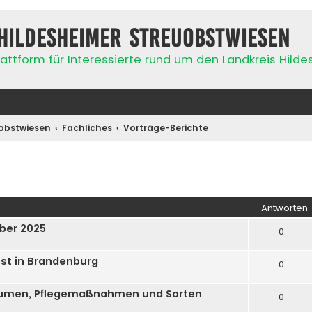
Hildesheimer Streuobstwiesen
attform für Interessierte rund um den Landkreis Hild
obstwiesen
Fachliches
Vorträge-Berichte
iterte Suche
Antworten
ober 2025
0
st in Brandenburg
0
äumen, Pflegemaßnahmen und Sorten
0