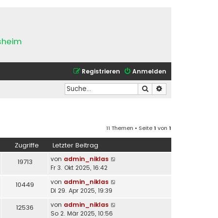
esheim
Registrieren
Anmelden
Suche
Erweiterte Suche
11 Themen • Seite
1
von
1
Zugriffe
Letzter Beitrag
von
admin_niklas
19713
Fr 3. Okt 2025, 16:42
von
admin_niklas
10449
Di 29. Apr 2025, 19:39
von
admin_niklas
12536
So 2. Mär 2025, 10:56