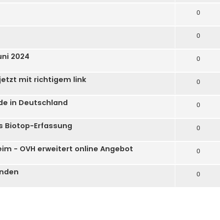
0
0
uni 2024
0
tzt mit richtigem link
0
de in Deutschland
0
s Biotop-Erfassung
0
im - OVH erweitert online Angebot
0
unden
0