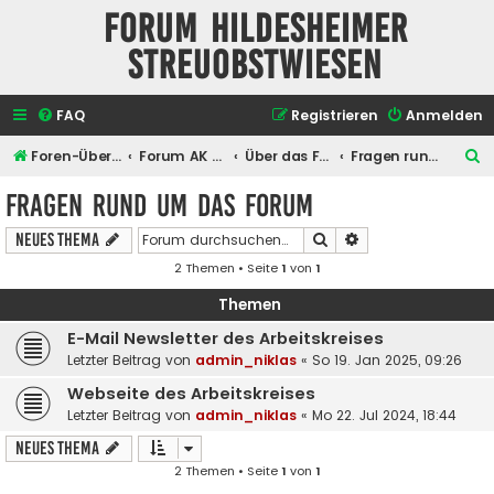
Forum Hildesheimer
Streuobstwiesen
FAQ
Registrieren
Anmelden
S
Foren-Übersicht
Forum AK Hildesheimer Streuobstwiesen
Über das Forum selber
Fragen rund um das Forum
u
Fragen rund um das Forum
c
Suche
Erweiterte Suche
Neues Thema
h
2 Themen • Seite
1
von
1
e
Themen
E-Mail Newsletter des Arbeitskreises
Letzter Beitrag von
admin_niklas
«
So 19. Jan 2025, 09:26
Webseite des Arbeitskreises
Letzter Beitrag von
admin_niklas
«
Mo 22. Jul 2024, 18:44
Neues Thema
2 Themen • Seite
1
von
1