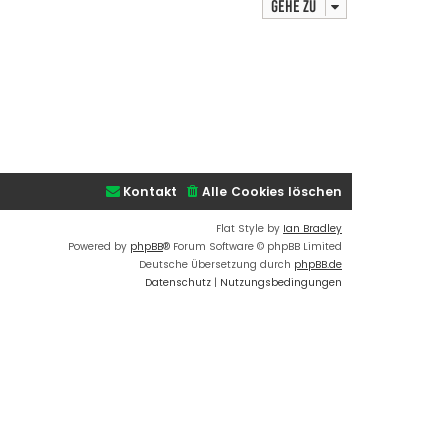
Gehe zu
Kontakt
Alle Cookies löschen
Flat Style by
Ian Bradley
Powered by
phpBB
® Forum Software © phpBB Limited
Deutsche Übersetzung durch
phpBB.de
Datenschutz
|
Nutzungsbedingungen