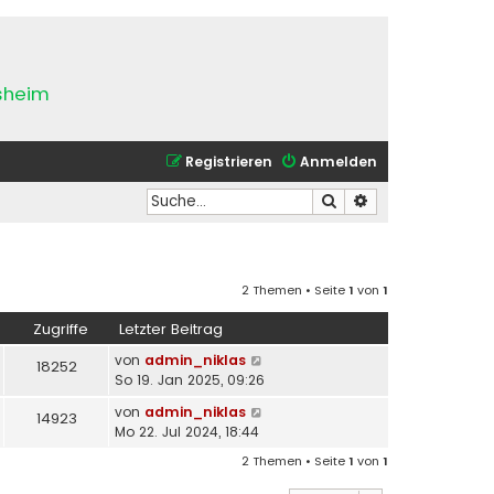
esheim
Registrieren
Anmelden
Suche
Erweiterte Suche
2 Themen • Seite
1
von
1
Zugriffe
Letzter Beitrag
von
admin_niklas
18252
So 19. Jan 2025, 09:26
von
admin_niklas
14923
Mo 22. Jul 2024, 18:44
2 Themen • Seite
1
von
1