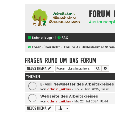
Forum 
Austauschpl
Schnellzugriff
FAQ
Foren-Übersicht
Forum AK Hildesheimer Streu
Fragen rund um das Forum
Suche
Erwe
Neues Thema
THEMEN
E-Mail Newsletter des Arbeitskreises
von
admin_niklas
»
So 19. Jan 2025, 09:26
Webseite des Arbeitskreises
von
admin_niklas
»
Mo 22. Jul 2024, 18:44
Neues Thema