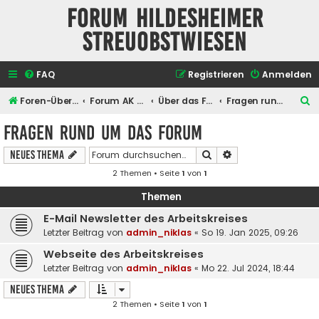
Forum Hildesheimer
Streuobstwiesen
FAQ
Registrieren
Anmelden
S
Foren-Übersicht
Forum AK Hildesheimer Streuobstwiesen
Über das Forum selber
Fragen rund um das Forum
u
Fragen rund um das Forum
c
Suche
Erweiterte Suche
Neues Thema
h
2 Themen • Seite
1
von
1
e
Themen
E-Mail Newsletter des Arbeitskreises
Letzter Beitrag von
admin_niklas
«
So 19. Jan 2025, 09:26
Webseite des Arbeitskreises
Letzter Beitrag von
admin_niklas
«
Mo 22. Jul 2024, 18:44
Neues Thema
2 Themen • Seite
1
von
1