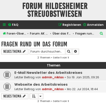
Forum Hildesheimer
Streuobstwiesen
FAQ
Registrieren
Anmelden
S
Foren-Übersicht
Forum AK Hildesheimer Streuobstwiesen
Über das Forum selber
Fragen rund um das Forum
u
Fragen rund um das Forum
c
Suche
Erweiterte Suche
Neues Thema
h
2 Themen • Seite
1
von
1
e
Themen
E-Mail Newsletter des Arbeitskreises
Letzter Beitrag von
admin_niklas
«
So 19. Jan 2025, 09:26
Webseite des Arbeitskreises
Letzter Beitrag von
admin_niklas
«
Mo 22. Jul 2024, 18:44
Neues Thema
2 Themen • Seite
1
von
1