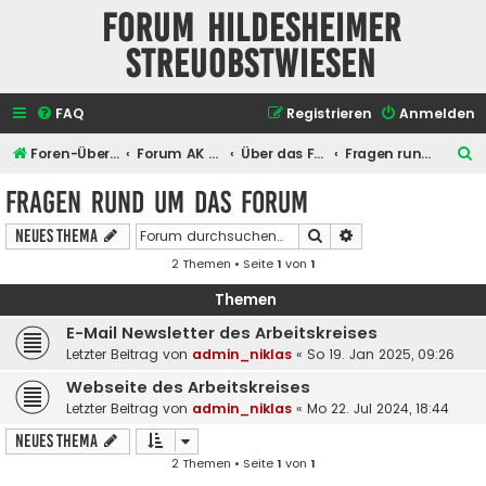
Forum Hildesheimer
Streuobstwiesen
FAQ
Registrieren
Anmelden
S
Foren-Übersicht
Forum AK Hildesheimer Streuobstwiesen
Über das Forum selber
Fragen rund um das Forum
u
Fragen rund um das Forum
c
Suche
Erweiterte Suche
Neues Thema
h
2 Themen • Seite
1
von
1
e
Themen
E-Mail Newsletter des Arbeitskreises
Letzter Beitrag von
admin_niklas
«
So 19. Jan 2025, 09:26
Webseite des Arbeitskreises
Letzter Beitrag von
admin_niklas
«
Mo 22. Jul 2024, 18:44
Neues Thema
2 Themen • Seite
1
von
1