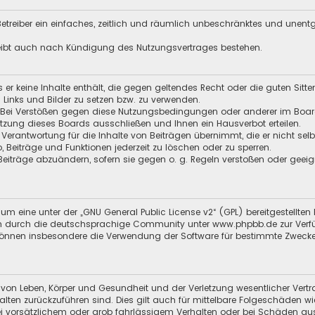
 Betreiber ein einfaches, zeitlich und räumlich unbeschränktes und unen
leibt auch nach Kündigung des Nutzungsvertrages bestehen.
ss er keine Inhalte enthält, die gegen geltendes Recht oder die guten Sitt
n Links und Bilder zu setzen bzw. zu verwenden.
 Bei Verstößen gegen diese Nutzungsbedingungen oder anderer im Board 
zung dieses Boards ausschließen und Ihnen ein Hausverbot erteilen.
 Verantwortung für die Inhalte von Beiträgen übernimmt, die er nicht selb
o, Beiträge und Funktionen jederzeit zu löschen oder zu sperren.
 Beiträge abzuändern, sofern sie gegen o. g. Regeln verstoßen oder geei
um eine unter der „
GNU General Public License v2
“ (GPL) bereitgestellt
 durch die deutschsprachige Community unter www.phpbb.de zur Verfügun
 können insbesondere die Verwendung der Software für bestimmte Zwecke
 von Leben, Körper und Gesundheit und der Verletzung wesentlicher Vertra
halten zurückzuführen sind. Dies gilt auch für mittelbare Folgeschäden
i vorsätzlichem oder grob fahrlässigem Verhalten oder bei Schäden au