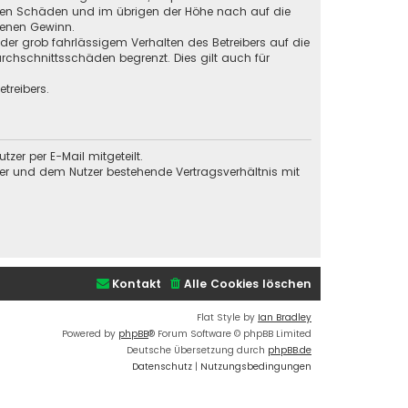
baren Schäden und im übrigen der Höhe nach auf die
genen Gewinn.
der grob fahrlässigem Verhalten des Betreibers auf die
chschnittsschäden begrenzt. Dies gilt auch für
treibers.
er per E-Mail mitgeteilt.
ber und dem Nutzer bestehende Vertragsverhältnis mit
Kontakt
Alle Cookies löschen
Flat Style by
Ian Bradley
Powered by
phpBB
® Forum Software © phpBB Limited
Deutsche Übersetzung durch
phpBB.de
Datenschutz
|
Nutzungsbedingungen