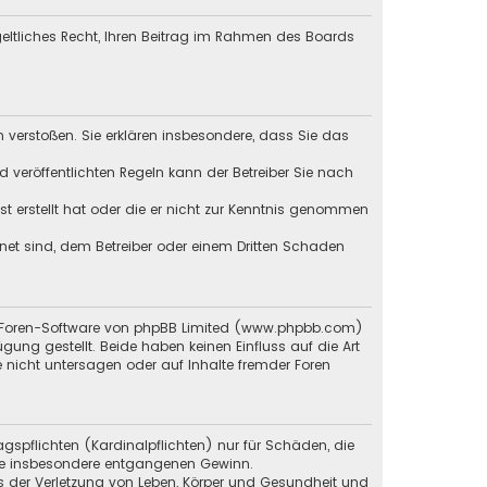
tgeltliches Recht, Ihren Beitrag im Rahmen des Boards
en verstoßen. Sie erklären insbesondere, dass Sie das
veröffentlichten Regeln kann der Betreiber Sie nach
st erstellt hat oder die er nicht zur Kenntnis genommen
gnet sind, dem Betreiber oder einem Dritten Schaden
en Foren-Software von phpBB Limited (www.phpbb.com)
g gestellt. Beide haben keinen Einfluss auf die Art
 nicht untersagen oder auf Inhalte fremder Foren
gspflichten (Kardinalpflichten) nur für Schäden, die
 wie insbesondere entgangenen Gewinn.
s der Verletzung von Leben, Körper und Gesundheit und