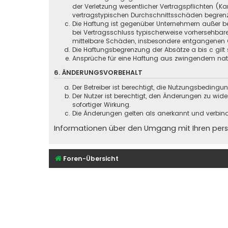
der Verletzung wesentlicher Vertragspflichten (
vertragstypischen Durchschnittsschäden begrenz
Die Haftung ist gegenüber Unternehmern außer be
bei Vertragsschluss typischerweise vorhersehbar
mittelbare Schäden, insbesondere entgangenen 
Die Haftungsbegrenzung der Absätze a bis c gilt 
Ansprüche für eine Haftung aus zwingendem nati
6. ÄNDERUNGSVORBEHALT
Der Betreiber ist berechtigt, die Nutzungsbeding
Der Nutzer ist berechtigt, den Änderungen zu wid
sofortiger Wirkung.
Die Änderungen gelten als anerkannt und verbin
Informationen über den Umgang mit Ihren persö
Foren-Übersicht