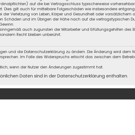
Kardinalpflichten) auf die bei Vertragsschluss typischerweise vorherseh
t. Dies gilt auch für mittelbare Folgeschäden wie insbesondere entgan
i der Verletzung von Leben, Körper und Gesundheit oder vorsätzlichem o
en Schäden und im Übrigen der Höhe nach auf die vertragstypischen Dur
Gewinn.
sinngemäß auch zugunsten der Mitarbeiter und Erfüllungsgehilfen des Be
onalem Recht bleiben unberührt.
ungen und die Datenschutzerklärung zu ändern. Die Änderung wird dem Nutz
ersprechen. Im Falle des Widerspruchs erlischt das zwischen dem Betrei
dlich, wenn der Nutzer den Änderungen zugestimmt hat.
nlichen Daten sind in der Datenschutzerklärung enthalten.