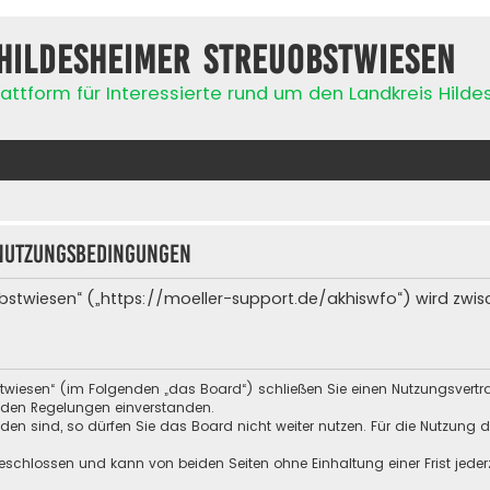
Hildesheimer Streuobstwiesen
attform für Interessierte rund um den Landkreis Hild
Nutzungsbedingungen
bstwiesen“ („https://moeller-support.de/akhiswfo“) wird zwis
stwiesen“ (im Folgenden „das Board“) schließen Sie einen Nutzungsvert
enden Regelungen einverstanden.
n sind, so dürfen Sie das Board nicht weiter nutzen. Für die Nutzung de
schlossen und kann von beiden Seiten ohne Einhaltung einer Frist jeder