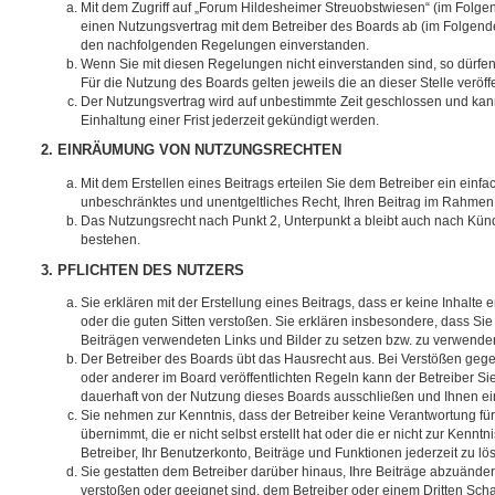
Mit dem Zugriff auf „Forum Hildesheimer Streuobstwiesen“ (im Folge
einen Nutzungsvertrag mit dem Betreiber des Boards ab (im Folgenden
den nachfolgenden Regelungen einverstanden.
Wenn Sie mit diesen Regelungen nicht einverstanden sind, so dürfen 
Für die Nutzung des Boards gelten jeweils die an dieser Stelle veröf
Der Nutzungsvertrag wird auf unbestimmte Zeit geschlossen und ka
Einhaltung einer Frist jederzeit gekündigt werden.
2. EINRÄUMUNG VON NUTZUNGSRECHTEN
Mit dem Erstellen eines Beitrags erteilen Sie dem Betreiber ein einfac
unbeschränktes und unentgeltliches Recht, Ihren Beitrag im Rahmen
Das Nutzungsrecht nach Punkt 2, Unterpunkt a bleibt auch nach Kü
bestehen.
3. PFLICHTEN DES NUTZERS
Sie erklären mit der Erstellung eines Beitrags, dass er keine Inhalte 
oder die guten Sitten verstoßen. Sie erklären insbesondere, dass Sie 
Beiträgen verwendeten Links und Bilder zu setzen bzw. zu verwende
Der Betreiber des Boards übt das Hausrecht aus. Bei Verstößen ge
oder anderer im Board veröffentlichten Regeln kann der Betreiber 
dauerhaft von der Nutzung dieses Boards ausschließen und Ihnen ein
Sie nehmen zur Kenntnis, dass der Betreiber keine Verantwortung für
übernimmt, die er nicht selbst erstellt hat oder die er nicht zur Ken
Betreiber, Ihr Benutzerkonto, Beiträge und Funktionen jederzeit zu l
Sie gestatten dem Betreiber darüber hinaus, Ihre Beiträge abzuänder
verstoßen oder geeignet sind, dem Betreiber oder einem Dritten Sc