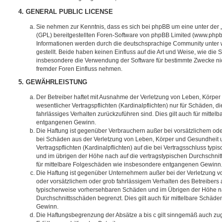
4. GENERAL PUBLIC LICENSE
Sie nehmen zur Kenntnis, dass es sich bei phpBB um eine unter der 
(GPL) bereitgestellten Foren-Software von phpBB Limited (www.php
Informationen werden durch die deutschsprachige Community unter
gestellt. Beide haben keinen Einfluss auf die Art und Weise, wie die
insbesondere die Verwendung der Software für bestimmte Zwecke nic
fremder Foren Einfluss nehmen.
5. GEWÄHRLEISTUNG
Der Betreiber haftet mit Ausnahme der Verletzung von Leben, Körper
wesentlicher Vertragspflichten (Kardinalpflichten) nur für Schäden, di
fahrlässiges Verhalten zurückzuführen sind. Dies gilt auch für mitt
entgangenen Gewinn.
Die Haftung ist gegenüber Verbrauchern außer bei vorsätzlichem ode
bei Schäden aus der Verletzung von Leben, Körper und Gesundheit u
Vertragspflichten (Kardinalpflichten) auf die bei Vertragsschluss t
und im übrigen der Höhe nach auf die vertragstypischen Durchschnit
für mittelbare Folgeschäden wie insbesondere entgangenen Gewinn
Die Haftung ist gegenüber Unternehmern außer bei der Verletzung 
oder vorsätzlichem oder grob fahrlässigem Verhalten des Betreibers a
typischerweise vorhersehbaren Schäden und im Übrigen der Höhe na
Durchschnittsschäden begrenzt. Dies gilt auch für mittelbare Schä
Gewinn.
Die Haftungsbegrenzung der Absätze a bis c gilt sinngemäß auch zug