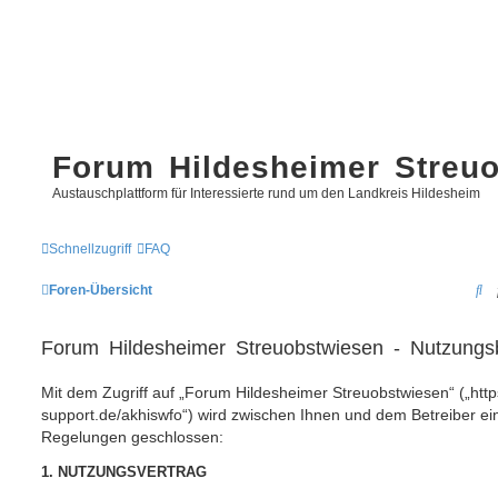
Forum Hildesheimer Streu
Austauschplattform für Interessierte rund um den Landkreis Hildesheim
Schnellzugriff
FAQ
S
Foren-Übersicht
u
Forum Hildesheimer Streuobstwiesen - Nutzung
c
h
Mit dem Zugriff auf „Forum Hildesheimer Streuobstwiesen“ („https
e
support.de/akhiswfo“) wird zwischen Ihnen und dem Betreiber ein
Regelungen geschlossen:
1. NUTZUNGSVERTRAG