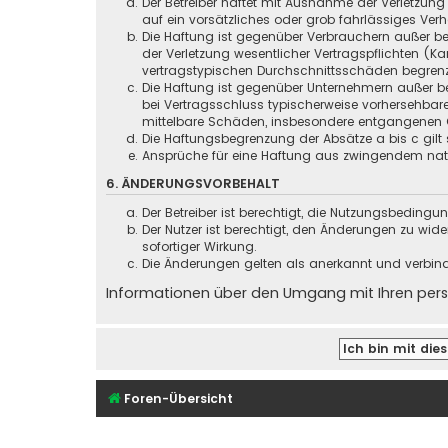
Der Betreiber haftet mit Ausnahme der Verletzung
auf ein vorsätzliches oder grob fahrlässiges Ver
Die Haftung ist gegenüber Verbrauchern außer be
der Verletzung wesentlicher Vertragspflichten (
vertragstypischen Durchschnittsschäden begrenz
Die Haftung ist gegenüber Unternehmern außer be
bei Vertragsschluss typischerweise vorhersehbar
mittelbare Schäden, insbesondere entgangenen 
Die Haftungsbegrenzung der Absätze a bis c gilt 
Ansprüche für eine Haftung aus zwingendem nati
6. ÄNDERUNGSVORBEHALT
Der Betreiber ist berechtigt, die Nutzungsbeding
Der Nutzer ist berechtigt, den Änderungen zu wid
sofortiger Wirkung.
Die Änderungen gelten als anerkannt und verbin
Informationen über den Umgang mit Ihren persö
Foren-Übersicht