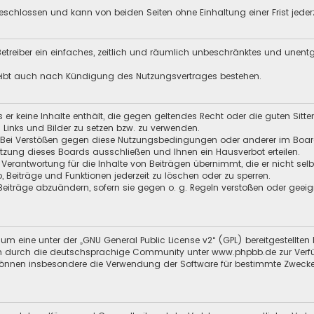
schlossen und kann von beiden Seiten ohne Einhaltung einer Frist jeder
 Betreiber ein einfaches, zeitlich und räumlich unbeschränktes und unen
leibt auch nach Kündigung des Nutzungsvertrages bestehen.
ss er keine Inhalte enthält, die gegen geltendes Recht oder die guten Sitt
n Links und Bilder zu setzen bzw. zu verwenden.
 Bei Verstößen gegen diese Nutzungsbedingungen oder anderer im Board 
zung dieses Boards ausschließen und Ihnen ein Hausverbot erteilen.
 Verantwortung für die Inhalte von Beiträgen übernimmt, die er nicht selb
o, Beiträge und Funktionen jederzeit zu löschen oder zu sperren.
 Beiträge abzuändern, sofern sie gegen o. g. Regeln verstoßen oder geei
um eine unter der „
GNU General Public License v2
“ (GPL) bereitgestellt
 durch die deutschsprachige Community unter www.phpbb.de zur Verfügun
 können insbesondere die Verwendung der Software für bestimmte Zwecke