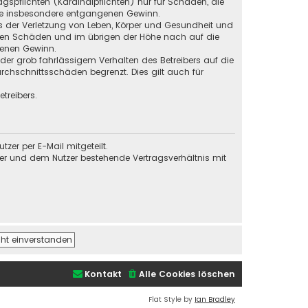
gspflichten (Kardinalpflichten) nur für Schäden, die
 wie insbesondere entgangenen Gewinn.
s der Verletzung von Leben, Körper und Gesundheit und
baren Schäden und im übrigen der Höhe nach auf die
genen Gewinn.
der grob fahrlässigem Verhalten des Betreibers auf die
chschnittsschäden begrenzt. Dies gilt auch für
treibers.
er per E-Mail mitgeteilt.
ber und dem Nutzer bestehende Vertragsverhältnis mit
Kontakt
Alle Cookies löschen
Flat Style by
Ian Bradley