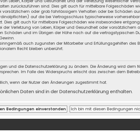
 von Leben, Körper und Gesundheit und der Verletzung wesentlicher Vertra
halten zurückzuführen sind. Dies gilt auch für mittelbare Folgeschäden
i vorsätzlichem oder grob fahrlässigem Verhalten oder bei Schäden au
Kardinalpflichten) auf die bei Vertragsschluss typischerweise vorherseh
t. Dies gilt auch für mittelbare Folgeschäden wie insbesondere entgan
i der Verletzung von Leben, Körper und Gesundheit oder vorsätzlichem o
en Schäden und im Übrigen der Höhe nach auf die vertragstypischen Dur
Gewinn.
sinngemäß auch zugunsten der Mitarbeiter und Erfüllungsgehilfen des Be
onalem Recht bleiben unberührt.
ungen und die Datenschutzerklärung zu ändern. Die Änderung wird dem Nutz
ersprechen. Im Falle des Widerspruchs erlischt das zwischen dem Betrei
dlich, wenn der Nutzer den Änderungen zugestimmt hat.
nlichen Daten sind in der Datenschutzerklärung enthalten.