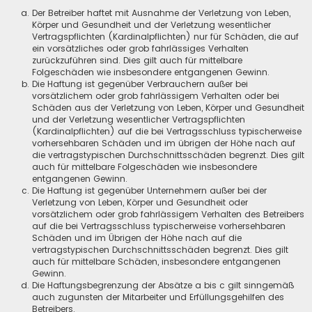
Der Betreiber haftet mit Ausnahme der Verletzung von Leben,
Körper und Gesundheit und der Verletzung wesentlicher
Vertragspflichten (Kardinalpflichten) nur für Schäden, die auf
ein vorsätzliches oder grob fahrlässiges Verhalten
zurückzuführen sind. Dies gilt auch für mittelbare
Folgeschäden wie insbesondere entgangenen Gewinn.
Die Haftung ist gegenüber Verbrauchern außer bei
vorsätzlichem oder grob fahrlässigem Verhalten oder bei
Schäden aus der Verletzung von Leben, Körper und Gesundheit
und der Verletzung wesentlicher Vertragspflichten
(Kardinalpflichten) auf die bei Vertragsschluss typischerweise
vorhersehbaren Schäden und im übrigen der Höhe nach auf
die vertragstypischen Durchschnittsschäden begrenzt. Dies gilt
auch für mittelbare Folgeschäden wie insbesondere
entgangenen Gewinn.
Die Haftung ist gegenüber Unternehmern außer bei der
Verletzung von Leben, Körper und Gesundheit oder
vorsätzlichem oder grob fahrlässigem Verhalten des Betreibers
auf die bei Vertragsschluss typischerweise vorhersehbaren
Schäden und im Übrigen der Höhe nach auf die
vertragstypischen Durchschnittsschäden begrenzt. Dies gilt
auch für mittelbare Schäden, insbesondere entgangenen
Gewinn.
Die Haftungsbegrenzung der Absätze a bis c gilt sinngemäß
auch zugunsten der Mitarbeiter und Erfüllungsgehilfen des
Betreibers.