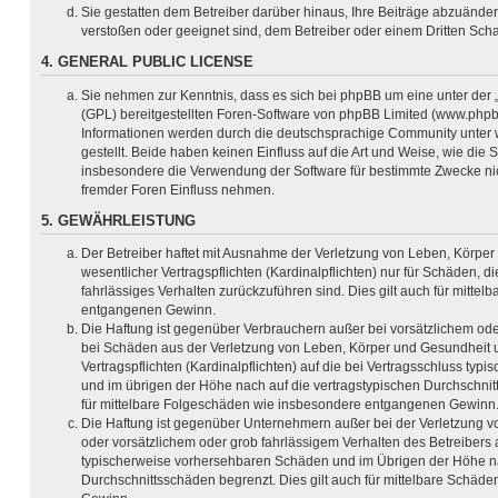
Sie gestatten dem Betreiber darüber hinaus, Ihre Beiträge abzuänder
verstoßen oder geeignet sind, dem Betreiber oder einem Dritten Sc
4. GENERAL PUBLIC LICENSE
Sie nehmen zur Kenntnis, dass es sich bei phpBB um eine unter der 
(GPL) bereitgestellten Foren-Software von phpBB Limited (www.php
Informationen werden durch die deutschsprachige Community unter
gestellt. Beide haben keinen Einfluss auf die Art und Weise, wie die
insbesondere die Verwendung der Software für bestimmte Zwecke nic
fremder Foren Einfluss nehmen.
5. GEWÄHRLEISTUNG
Der Betreiber haftet mit Ausnahme der Verletzung von Leben, Körper
wesentlicher Vertragspflichten (Kardinalpflichten) nur für Schäden, di
fahrlässiges Verhalten zurückzuführen sind. Dies gilt auch für mitt
entgangenen Gewinn.
Die Haftung ist gegenüber Verbrauchern außer bei vorsätzlichem ode
bei Schäden aus der Verletzung von Leben, Körper und Gesundheit u
Vertragspflichten (Kardinalpflichten) auf die bei Vertragsschluss t
und im übrigen der Höhe nach auf die vertragstypischen Durchschnit
für mittelbare Folgeschäden wie insbesondere entgangenen Gewinn
Die Haftung ist gegenüber Unternehmern außer bei der Verletzung 
oder vorsätzlichem oder grob fahrlässigem Verhalten des Betreibers a
typischerweise vorhersehbaren Schäden und im Übrigen der Höhe na
Durchschnittsschäden begrenzt. Dies gilt auch für mittelbare Schä