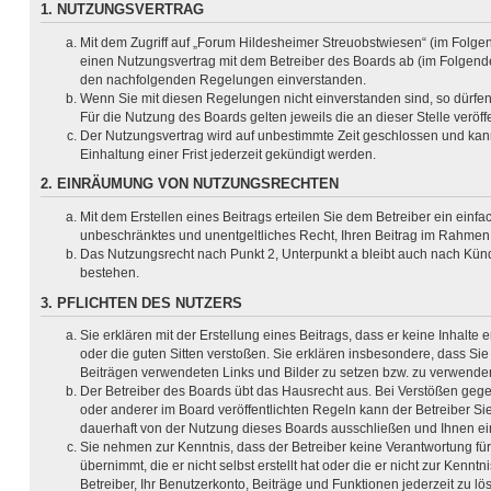
1. NUTZUNGSVERTRAG
Mit dem Zugriff auf „Forum Hildesheimer Streuobstwiesen“ (im Folge
einen Nutzungsvertrag mit dem Betreiber des Boards ab (im Folgenden
den nachfolgenden Regelungen einverstanden.
Wenn Sie mit diesen Regelungen nicht einverstanden sind, so dürfen 
Für die Nutzung des Boards gelten jeweils die an dieser Stelle veröf
Der Nutzungsvertrag wird auf unbestimmte Zeit geschlossen und ka
Einhaltung einer Frist jederzeit gekündigt werden.
2. EINRÄUMUNG VON NUTZUNGSRECHTEN
Mit dem Erstellen eines Beitrags erteilen Sie dem Betreiber ein einfac
unbeschränktes und unentgeltliches Recht, Ihren Beitrag im Rahmen
Das Nutzungsrecht nach Punkt 2, Unterpunkt a bleibt auch nach Kü
bestehen.
3. PFLICHTEN DES NUTZERS
Sie erklären mit der Erstellung eines Beitrags, dass er keine Inhalte 
oder die guten Sitten verstoßen. Sie erklären insbesondere, dass Sie 
Beiträgen verwendeten Links und Bilder zu setzen bzw. zu verwende
Der Betreiber des Boards übt das Hausrecht aus. Bei Verstößen ge
oder anderer im Board veröffentlichten Regeln kann der Betreiber 
dauerhaft von der Nutzung dieses Boards ausschließen und Ihnen ein
Sie nehmen zur Kenntnis, dass der Betreiber keine Verantwortung für
übernimmt, die er nicht selbst erstellt hat oder die er nicht zur Ken
Betreiber, Ihr Benutzerkonto, Beiträge und Funktionen jederzeit zu l