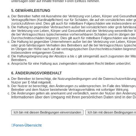
untersagen oder auf Inhalte fremder Foren Einfluss nehmen.
5. GEWÄHRLEISTUNG
Der Betreiber haftet mit Ausnahme der Verletzung von Leben, Körper und Gesundheit
Vertragspflichten (Kardinalpflichten) nur für Schäden, die auf ein vorsätzliches oder 
zurückzuführen sind. Dies gilt auch für mittelbare Folgeschäden wie insbesondere 
Die Haftung ist gegenüber Verbrauchern außer bei vorsätzlichem oder grob fahrläss
der Verletzung von Leben, Körper und Gesundheit und der Verletzung wesentlicher Ver
die bei Vertragsschluss typischerweise vorhersehbaren Schäden und im übrigen der
Durchschnittsschäden begrenzt. Dies gilt auch für mittelbare Folgeschäden wie in
Die Haftung ist gegenüber Unternehmern außer bei der Verletzung von Leben, Körpe
oder grob fahrlässigem Verhalten des Betreibers auf die bei Vertragsschluss typis
im Übrigen der Höhe nach auf die vertragstypischen Durchschnittsschäden begrenzt. 
insbesondere entgangenen Gewinn.
Die Haftungsbegrenzung der Absätze a bis c gilt sinngemäß auch zugunsten der Mitar
Betreibers.
Ansprüche für eine Haftung aus zwingendem nationalem Recht bleiben unberührt.
6. ÄNDERUNGSVORBEHALT
Der Betreiber ist berechtigt, die Nutzungsbedingungen und die Datenschutzerklärun
Nutzer per E-Mail mitgeteilt.
Der Nutzer ist berechtigt, den Änderungen zu widersprechen. Im Falle des Widerspr
Betreiber und dem Nutzer bestehende Vertragsverhältnis mit sofortiger Wirkung.
Die Änderungen gelten als anerkannt und verbindlich, wenn der Nutzer den Änderun
Informationen über den Umgang mit Ihren persönlichen Daten sind in der D
Foren-Übersicht