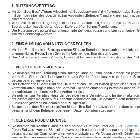
1. NUTZUNGSVERTRAG
Mit dem Zugriff auf „Forum Hildesheimer Streuobstwiesen“ (im Folgenden „das Board
mit dem Betreiber des Boards ab (im Folgenden „Betreiber“) und erklären sich mit 
einverstanden.
Wenn Sie mit diesen Regelungen nicht einverstanden sind, so dürfen Sie das Board n
Boards gelten jeweils die an dieser Stelle veröffentlichten Regelungen.
Der Nutzungsvertrag wird auf unbestimmte Zeit geschlossen und kann von beiden Sei
jederzeit gekündigt werden.
2. EINRÄUMUNG VON NUTZUNGSRECHTEN
Mit dem Erstellen eines Beitrags erteilen Sie dem Betreiber ein einfaches, zeitlich u
unentgeltliches Recht, Ihren Beitrag im Rahmen des Boards zu nutzen.
Das Nutzungsrecht nach Punkt 2, Unterpunkt a bleibt auch nach Kündigung des Nu
3. PFLICHTEN DES NUTZERS
Sie erklären mit der Erstellung eines Beitrags, dass er keine Inhalte enthält, die geg
verstoßen. Sie erklären insbesondere, dass Sie das Recht besitzen, die in Ihren Bei
setzen bzw. zu verwenden.
Der Betreiber des Boards übt das Hausrecht aus. Bei Verstößen gegen diese Nutzu
veröffentlichten Regeln kann der Betreiber Sie nach Abmahnung zeitweise oder daue
ausschließen und Ihnen ein Hausverbot erteilen.
Sie nehmen zur Kenntnis, dass der Betreiber keine Verantwortung für die Inhalte von 
erstellt hat oder die er nicht zur Kenntnis genommen hat. Sie gestatten dem Betreiber
Funktionen jederzeit zu löschen oder zu sperren.
Sie gestatten dem Betreiber darüber hinaus, Ihre Beiträge abzuändern, sofern sie g
geeignet sind, dem Betreiber oder einem Dritten Schaden zuzufügen.
4. GENERAL PUBLIC LICENSE
Sie nehmen zur Kenntnis, dass es sich bei phpBB um eine unter der „
GNU General Pu
Foren-Software von phpBB Limited (www.phpbb.com) handelt; deutschsprachige Inf
deutschsprachige Community unter www.phpbb.de zur Verfügung gestellt. Beide haben
wie die Software verwendet wird. Sie können insbesondere die Verwendung der Soft