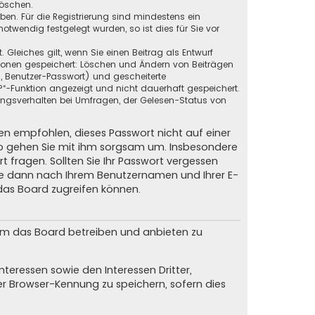
löschen.
eben. Für die Registrierung sind mindestens ein
twendig festgelegt wurden, so ist dies für Sie vor
 Gleiches gilt, wenn Sie einen Beitrag als Entwurf
ktionen gespeichert: Löschen und Ändern von Beiträgen
, Benutzer-Passwort) und gescheiterte
?“-Funktion angezeigt und nicht dauerhaft gespeichert.
ungsverhalten bei Umfragen, der Gelesen-Status von
nen empfohlen, dieses Passwort nicht auf einer
lso gehen Sie mit ihm sorgsam um. Insbesondere
t fragen. Sollten Sie Ihr Passwort vergessen
Sie dann nach Ihrem Benutzernamen und Ihrer E-
das Board zugreifen können.
 um das Board betreiben und anbieten zu
teressen sowie den Interessen Dritter,
er Browser-Kennung zu speichern, sofern dies