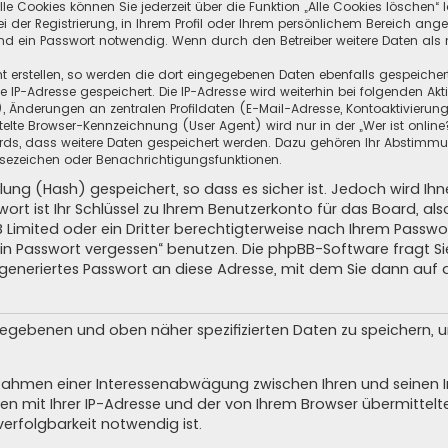
e Cookies können Sie jederzeit über die Funktion „Alle Cookies löschen“ 
ei der Registrierung, in Ihrem Profil oder Ihrem persönlichem Bereich ang
d ein Passwort notwendig. Wenn durch den Betreiber weitere Daten als no
t erstellen, so werden die dort eingegebenen Daten ebenfalls gespeichert.
re IP-Adresse gespeichert. Die IP-Adresse wird weiterhin bei folgenden A
 Änderungen an zentralen Profildaten (E-Mail-Adresse, Kontoaktivierung
lte Browser-Kennzeichnung (User Agent) wird nur in der „Wer ist online
oards, dass weitere Daten gespeichert werden. Dazu gehören Ihr Abstimm
 Lesezeichen oder Benachrichtigungsfunktionen.
lung (Hash) gespeichert, so dass es sicher ist. Jedoch wird Ih
ort ist Ihr Schlüssel zu Ihrem Benutzerkonto für das Board, a
B Limited oder ein Dritter berechtigterweise nach Ihrem Passwor
ein Passwort vergessen“ benutzen. Die phpBB-Software fragt 
generiertes Passwort an diese Adresse, mit dem Sie dann auf 
ngegebenen und oben näher spezifizierten Daten zu speichern,
m Rahmen einer Interessenabwägung zwischen Ihren und seinen In
n mit Ihrer IP-Adresse und der von Ihrem Browser übermittelt
erfolgbarkeit notwendig ist.