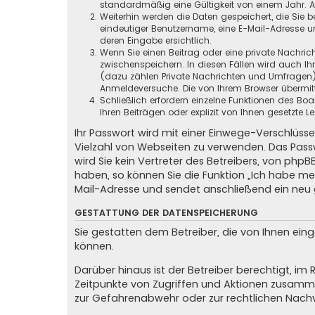
standardmäßig eine Gültigkeit von einem Jahr. All
Weiterhin werden die Daten gespeichert, die Sie b
eindeutiger Benutzername, eine E-Mail-Adresse un
deren Eingabe ersichtlich.
Wenn Sie einen Beitrag oder eine private Nachrich
zwischenspeichern. In diesen Fällen wird auch Ih
(dazu zählen Private Nachrichten und Umfragen),
Anmeldeversuche. Die von Ihrem Browser übermitte
Schließlich erfordern einzelne Funktionen des B
Ihren Beiträgen oder explizit von Ihnen gesetzte
Ihr Passwort wird mit einer Einwege-Verschlüsse
Vielzahl von Webseiten zu verwenden. Das Passw
wird Sie kein Vertreter des Betreibers, von phpB
haben, so können Sie die Funktion „Ich habe m
Mail-Adresse und sendet anschließend ein neu 
GESTATTUNG DER DATENSPEICHERUNG
Sie gestatten dem Betreiber, die von Ihnen ei
können.
Darüber hinaus ist der Betreiber berechtigt, i
Zeitpunkte von Zugriffen und Aktionen zusamme
zur Gefahrenabwehr oder zur rechtlichen Nachv