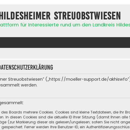
Hildesheimer Streuobstwiesen
attform für Interessierte rund um den Landkreis Hild
Datenschutzerklärung
heimer Streuobstwiesen“ („https://moeller-support.de/akhiswfo“
gesammelt werden.
 gesammelt:
h des Boards mehrere Cookies. Cookies sind kleine Textdateien, die Ihr 
n. In diesen Cookies sind die aktuelle ID Ihrer Sitzung (damit Ihnen all
räge (zur Markierung dieser als gelesen/ungelesen; sofern Sie nicht ang
espeichert. Ferner werden Ihre Benutzer-ID, ein Authentifizierungsschlü