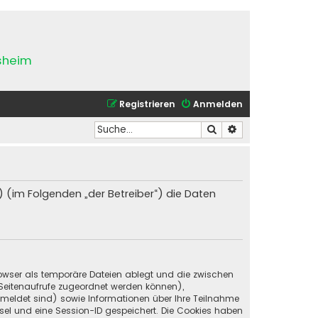
esheim
Registrieren
Anmelden
Suche
Erweiterte Suche
) (im Folgenden „der Betreiber“) die Daten
Browser als temporäre Dateien ablegt und die zwischen
e Seitenaufrufe zugeordnet werden können),
emeldet sind) sowie Informationen über Ihre Teilnahme
ssel und eine Session-ID gespeichert. Die Cookies haben