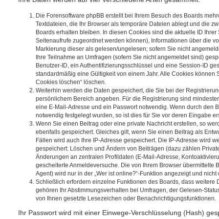
Die Forensoftware phpBB erstellt bei Ihrem Besuch des Boards mehr
Textdateien, die Ihr Browser als temporäre Dateien ablegt und die z
Boards erhalten bleiben. In diesen Cookies sind die aktuelle ID Ihrer 
Seitenaufrufe zugeordnet werden können), Informationen über die vo
Markierung dieser als gelesen/ungelesen; sofern Sie nicht angemeld
Ihre Teilnahme an Umfragen (sofern Sie nicht angemeldet sind) gesp
Benutzer-ID, ein Authentifizierungsschlüssel und eine Session-ID ge
standardmäßig eine Gültigkeit von einem Jahr. Alle Cookies können Si
Cookies löschen“ löschen.
Weiterhin werden die Daten gespeichert, die Sie bei der Registrierung
persönlichem Bereich angeben. Für die Registrierung sind mindeste
eine E-Mail-Adresse und ein Passwort notwendig. Wenn durch den Be
notwendig festgelegt wurden, so ist dies für Sie vor deren Eingabe ers
Wenn Sie einen Beitrag oder eine private Nachricht erstellen, so w
ebenfalls gespeichert. Gleiches gilt, wenn Sie einen Beitrag als Ent
Fällen wird auch Ihre IP-Adresse gespeichert. Die IP-Adresse wird we
gespeichert: Löschen und Ändern von Beiträgen (dazu zählen Privat
Änderungen an zentralen Profildaten (E-Mail-Adresse, Kontoaktivier
gescheiterte Anmeldeversuche. Die von Ihrem Browser übermittelte
Agent) wird nur in der „Wer ist online?“-Funktion angezeigt und nicht
Schließlich erfordern einzelne Funktionen des Boards, dass weitere
gehören Ihr Abstimmungsverhalten bei Umfragen, der Gelesen-Status 
von Ihnen gesetzte Lesezeichen oder Benachrichtigungsfunktionen.
Ihr Passwort wird mit einer Einwege-Verschlüsselung (Hash) gespe