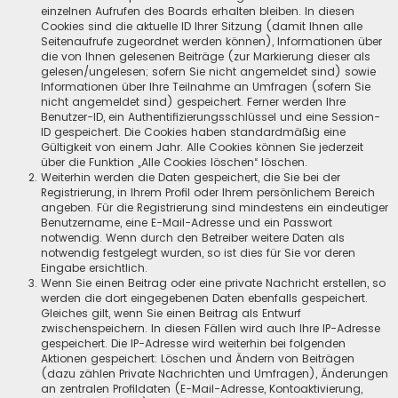
einzelnen Aufrufen des Boards erhalten bleiben. In diesen
Cookies sind die aktuelle ID Ihrer Sitzung (damit Ihnen alle
Seitenaufrufe zugeordnet werden können), Informationen über
die von Ihnen gelesenen Beiträge (zur Markierung dieser als
gelesen/ungelesen; sofern Sie nicht angemeldet sind) sowie
Informationen über Ihre Teilnahme an Umfragen (sofern Sie
nicht angemeldet sind) gespeichert. Ferner werden Ihre
Benutzer-ID, ein Authentifizierungsschlüssel und eine Session-
ID gespeichert. Die Cookies haben standardmäßig eine
Gültigkeit von einem Jahr. Alle Cookies können Sie jederzeit
über die Funktion „Alle Cookies löschen“ löschen.
Weiterhin werden die Daten gespeichert, die Sie bei der
Registrierung, in Ihrem Profil oder Ihrem persönlichem Bereich
angeben. Für die Registrierung sind mindestens ein eindeutiger
Benutzername, eine E-Mail-Adresse und ein Passwort
notwendig. Wenn durch den Betreiber weitere Daten als
notwendig festgelegt wurden, so ist dies für Sie vor deren
Eingabe ersichtlich.
Wenn Sie einen Beitrag oder eine private Nachricht erstellen, so
werden die dort eingegebenen Daten ebenfalls gespeichert.
Gleiches gilt, wenn Sie einen Beitrag als Entwurf
zwischenspeichern. In diesen Fällen wird auch Ihre IP-Adresse
gespeichert. Die IP-Adresse wird weiterhin bei folgenden
Aktionen gespeichert: Löschen und Ändern von Beiträgen
(dazu zählen Private Nachrichten und Umfragen), Änderungen
an zentralen Profildaten (E-Mail-Adresse, Kontoaktivierung,