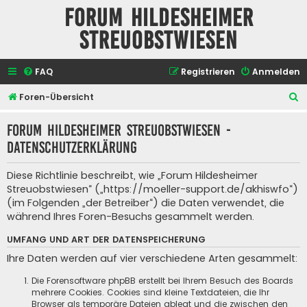
Forum Hildesheimer
Streuobstwiesen
FAQ
Registrieren
Anmelden
S
Foren-Übersicht
u
Forum Hildesheimer Streuobstwiesen -
c
Datenschutzerklärung
h
e
Diese Richtlinie beschreibt, wie „Forum Hildesheimer
Streuobstwiesen“ („https://moeller-support.de/akhiswfo“)
(im Folgenden „der Betreiber“) die Daten verwendet, die
während Ihres Foren-Besuchs gesammelt werden.
UMFANG UND ART DER DATENSPEICHERUNG
Ihre Daten werden auf vier verschiedene Arten gesammelt:
Die Forensoftware phpBB erstellt bei Ihrem Besuch des Boards
mehrere Cookies. Cookies sind kleine Textdateien, die Ihr
Browser als temporäre Dateien ablegt und die zwischen den