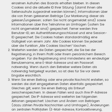
einzelnen Aufrufen des Boards erhalten bleiben. In diesen
Cookies sind die aktuelle ID Ihrer Sitzung (damit Ihnen alle
Seitenaufrufe zugeordnet werden können), Informationen über
die von Ihnen gelesenen Beiträge (zur Markierung dieser als
gelesen/ungelesen; sofern Sie nicht angemeldet sind) sowie
Informationen über Ihre Teilnahme an Umfragen (sofern Sie
nicht angemeldet sind) gespeichert. Ferner werden Ihre
Benutzer-ID, ein Authentifizierungsschlüssel und eine Session-
ID gespeichert. Die Cookies haben standardmäßig eine
Gültigkeit von einem Jahr. Alle Cookies können Sie jederzeit
über die Funktion „Alle Cookies löschen“ löschen.
Weiterhin werden die Daten gespeichert, die Sie bei der
Registrierung, in Ihrem Profil oder Ihrem persönlichem Bereich
angeben. Für die Registrierung sind mindestens ein eindeutiger
Benutzername, eine E-Mail-Adresse und ein Passwort
notwendig. Wenn durch den Betreiber weitere Daten als
notwendig festgelegt wurden, so ist dies für Sie vor deren
Eingabe ersichtlich.
Wenn Sie einen Beitrag oder eine private Nachricht erstellen, so
werden die dort eingegebenen Daten ebenfalls gespeichert.
Gleiches gilt, wenn Sie einen Beitrag als Entwurf
zwischenspeichern. In diesen Fällen wird auch Ihre IP-Adresse
gespeichert. Die IP-Adresse wird weiterhin bei folgenden
Aktionen gespeichert: Löschen und Ändern von Beiträgen
(dazu zählen Private Nachrichten und Umfragen), Änderungen
an zentralen Profildaten (E-Mail-Adresse, Kontoaktivierung,