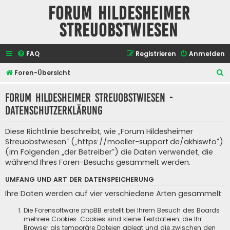
Forum Hildesheimer
Streuobstwiesen
FAQ
Registrieren
Anmelden
S
Foren-Übersicht
u
Forum Hildesheimer Streuobstwiesen -
c
Datenschutzerklärung
h
e
Diese Richtlinie beschreibt, wie „Forum Hildesheimer
Streuobstwiesen“ („https://moeller-support.de/akhiswfo“)
(im Folgenden „der Betreiber“) die Daten verwendet, die
während Ihres Foren-Besuchs gesammelt werden.
UMFANG UND ART DER DATENSPEICHERUNG
Ihre Daten werden auf vier verschiedene Arten gesammelt:
Die Forensoftware phpBB erstellt bei Ihrem Besuch des Boards
mehrere Cookies. Cookies sind kleine Textdateien, die Ihr
Browser als temporäre Dateien ablegt und die zwischen den