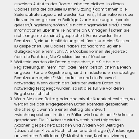
einzelnen Aufrufen des Boards erhalten bleiben. In diesen
Cookies sind die aktuelle ID Ihrer Sitzung (damit Ihnen alle
Seitenaufrufe zugeordnet werden können), Informationen über
die von Ihnen gelesenen Beiträge (zur Markierung dieser als
gelesen/ungelesen; sofern Sie nicht angemeldet sind) sowie
Informationen über Ihre Teilnahme an Umfragen (sofern Sie
nicht angemeldet sind) gespeichert. Ferner werden Ihre
Benutzer-ID, ein Authentifizierungsschlüssel und eine Session-
ID gespeichert. Die Cookies haben standardmäßig eine
Gültigkeit von einem Jahr. Alle Cookies können Sie jederzeit
über die Funktion „Alle Cookies löschen“ löschen.
Weiterhin werden die Daten gespeichert, die Sie bei der
Registrierung, in Ihrem Profil oder Ihrem persönlichem Bereich
angeben. Für die Registrierung sind mindestens ein eindeutiger
Benutzername, eine E-Mail-Adresse und ein Passwort
notwendig. Wenn durch den Betreiber weitere Daten als
notwendig festgelegt wurden, so ist dies für Sie vor deren
Eingabe ersichtlich.
Wenn Sie einen Beitrag oder eine private Nachricht erstellen, so
werden die dort eingegebenen Daten ebenfalls gespeichert.
Gleiches gilt, wenn Sie einen Beitrag als Entwurf
zwischenspeichern. In diesen Fällen wird auch Ihre IP-Adresse
gespeichert. Die IP-Adresse wird weiterhin bei folgenden
Aktionen gespeichert: Löschen und Ändern von Beiträgen
(dazu zählen Private Nachrichten und Umfragen), Änderungen
an zentralen Profildaten (E-Mail-Adresse, Kontoaktivierung,