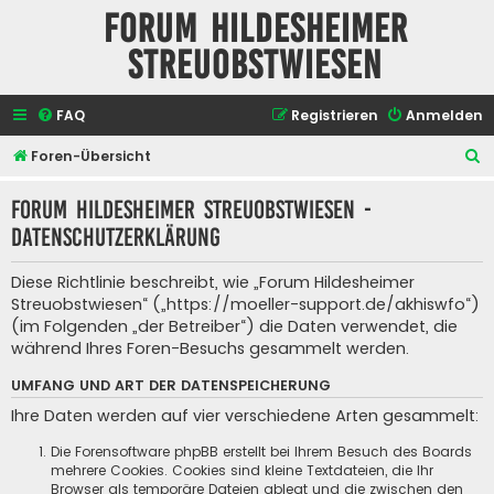
Forum Hildesheimer
Streuobstwiesen
FAQ
Registrieren
Anmelden
S
Foren-Übersicht
u
Forum Hildesheimer Streuobstwiesen -
c
Datenschutzerklärung
h
e
Diese Richtlinie beschreibt, wie „Forum Hildesheimer
Streuobstwiesen“ („https://moeller-support.de/akhiswfo“)
(im Folgenden „der Betreiber“) die Daten verwendet, die
während Ihres Foren-Besuchs gesammelt werden.
UMFANG UND ART DER DATENSPEICHERUNG
Ihre Daten werden auf vier verschiedene Arten gesammelt:
Die Forensoftware phpBB erstellt bei Ihrem Besuch des Boards
mehrere Cookies. Cookies sind kleine Textdateien, die Ihr
Browser als temporäre Dateien ablegt und die zwischen den