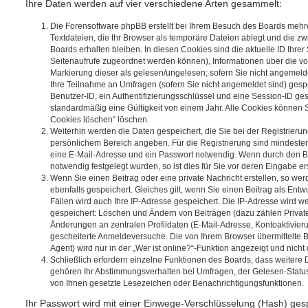
Ihre Daten werden auf vier verschiedene Arten gesammelt:
Die Forensoftware phpBB erstellt bei Ihrem Besuch des Boards mehr
Textdateien, die Ihr Browser als temporäre Dateien ablegt und die z
Boards erhalten bleiben. In diesen Cookies sind die aktuelle ID Ihrer 
Seitenaufrufe zugeordnet werden können), Informationen über die vo
Markierung dieser als gelesen/ungelesen; sofern Sie nicht angemeld
Ihre Teilnahme an Umfragen (sofern Sie nicht angemeldet sind) gesp
Benutzer-ID, ein Authentifizierungsschlüssel und eine Session-ID ge
standardmäßig eine Gültigkeit von einem Jahr. Alle Cookies können Si
Cookies löschen“ löschen.
Weiterhin werden die Daten gespeichert, die Sie bei der Registrierung
persönlichem Bereich angeben. Für die Registrierung sind mindeste
eine E-Mail-Adresse und ein Passwort notwendig. Wenn durch den Be
notwendig festgelegt wurden, so ist dies für Sie vor deren Eingabe ers
Wenn Sie einen Beitrag oder eine private Nachricht erstellen, so w
ebenfalls gespeichert. Gleiches gilt, wenn Sie einen Beitrag als Ent
Fällen wird auch Ihre IP-Adresse gespeichert. Die IP-Adresse wird we
gespeichert: Löschen und Ändern von Beiträgen (dazu zählen Privat
Änderungen an zentralen Profildaten (E-Mail-Adresse, Kontoaktivier
gescheiterte Anmeldeversuche. Die von Ihrem Browser übermittelte
Agent) wird nur in der „Wer ist online?“-Funktion angezeigt und nicht
Schließlich erfordern einzelne Funktionen des Boards, dass weitere
gehören Ihr Abstimmungsverhalten bei Umfragen, der Gelesen-Status 
von Ihnen gesetzte Lesezeichen oder Benachrichtigungsfunktionen.
Ihr Passwort wird mit einer Einwege-Verschlüsselung (Hash) gespe