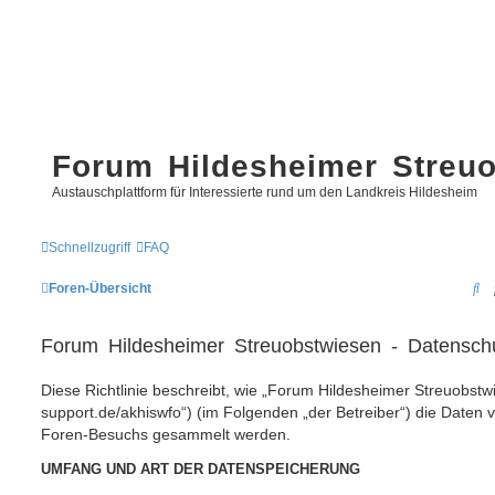
Forum Hildesheimer Streu
Austauschplattform für Interessierte rund um den Landkreis Hildesheim
Schnellzugriff
FAQ
S
Foren-Übersicht
u
Forum Hildesheimer Streuobstwiesen - Datenschu
c
h
Diese Richtlinie beschreibt, wie „Forum Hildesheimer Streuobstwi
e
support.de/akhiswfo“) (im Folgenden „der Betreiber“) die Daten 
Foren-Besuchs gesammelt werden.
UMFANG UND ART DER DATENSPEICHERUNG