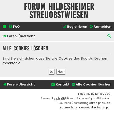
Forum Hildesheimer
Streuobstwiesen
FAQ
Registrieren
Anmelden
S
Foren-Übersicht
u
Alle Cookies löschen
c
h
Sind Sie sich sicher, dass Sie alle Cookies des Boards löschen
e
möchten?
Foren-Übersicht
Kontakt
Alle Cookies löschen
Flat Style by
Ian Bradley
Powered by
phpBB
® Forum Software © phpBB Limited
Deutsche Übersetzung durch
phpBB.de
Datenschutz
|
Nutzungsbedingungen