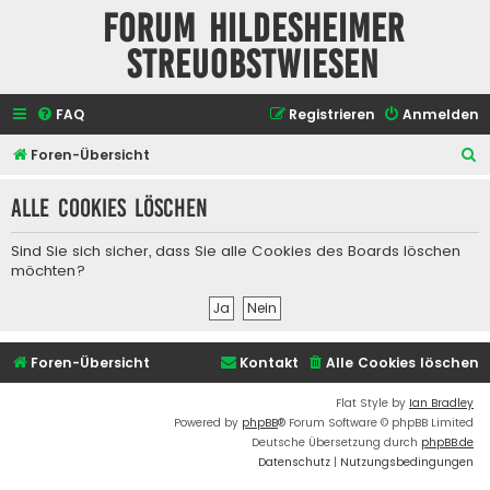
Forum Hildesheimer
Streuobstwiesen
FAQ
Registrieren
Anmelden
S
Foren-Übersicht
u
Alle Cookies löschen
c
h
Sind Sie sich sicher, dass Sie alle Cookies des Boards löschen
e
möchten?
Foren-Übersicht
Kontakt
Alle Cookies löschen
Flat Style by
Ian Bradley
Powered by
phpBB
® Forum Software © phpBB Limited
Deutsche Übersetzung durch
phpBB.de
Datenschutz
|
Nutzungsbedingungen