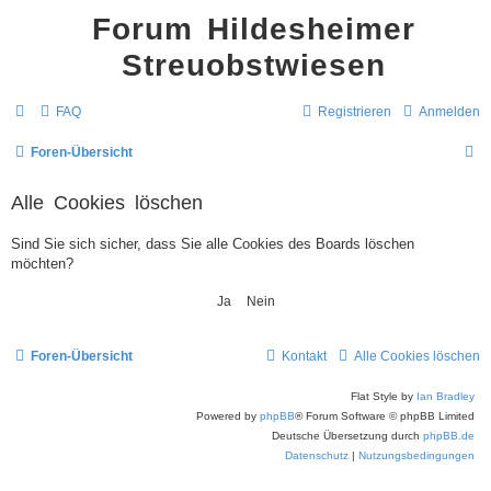
Forum Hildesheimer
Streuobstwiesen
FAQ
Registrieren
Anmelden
S
Foren-Übersicht
u
Alle Cookies löschen
c
h
Sind Sie sich sicher, dass Sie alle Cookies des Boards löschen
möchten?
e
Foren-Übersicht
Kontakt
Alle Cookies löschen
Flat Style by
Ian Bradley
Powered by
phpBB
® Forum Software © phpBB Limited
Deutsche Übersetzung durch
phpBB.de
Datenschutz
|
Nutzungsbedingungen