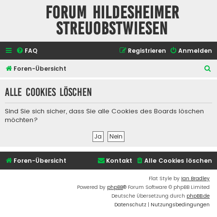
Forum Hildesheimer
Streuobstwiesen
FAQ
Registrieren
Anmelden
S
Foren-Übersicht
u
Alle Cookies löschen
c
h
Sind Sie sich sicher, dass Sie alle Cookies des Boards löschen
e
möchten?
Foren-Übersicht
Kontakt
Alle Cookies löschen
Flat Style by
Ian Bradley
Powered by
phpBB
® Forum Software © phpBB Limited
Deutsche Übersetzung durch
phpBB.de
Datenschutz
|
Nutzungsbedingungen