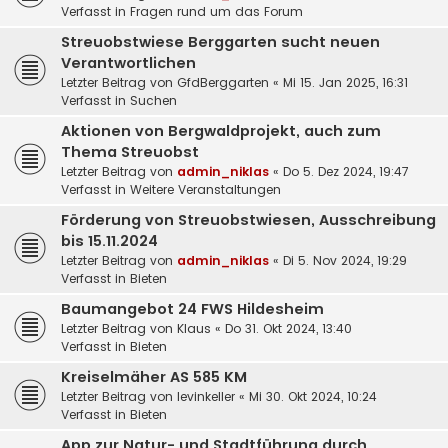
Verfasst in
Fragen rund um das Forum
Streuobstwiese Berggarten sucht neuen
Verantwortlichen
Letzter Beitrag von
GfdBerggarten
«
Mi 15. Jan 2025, 16:31
Verfasst in
Suchen
Aktionen von Bergwaldprojekt, auch zum
Thema Streuobst
Letzter Beitrag von
admin_niklas
«
Do 5. Dez 2024, 19:47
Verfasst in
Weitere Veranstaltungen
Förderung von Streuobstwiesen, Ausschreibung
bis 15.11.2024
Letzter Beitrag von
admin_niklas
«
Di 5. Nov 2024, 19:29
Verfasst in
Bieten
Baumangebot 24 FWS Hildesheim
Letzter Beitrag von
Klaus
«
Do 31. Okt 2024, 13:40
Verfasst in
Bieten
Kreiselmäher AS 585 KM
Letzter Beitrag von
levinkeller
«
Mi 30. Okt 2024, 10:24
Verfasst in
Bieten
App zur Natur- und Stadtführung durch