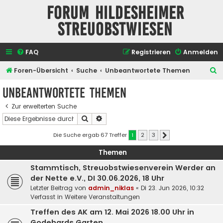
Forum Hildesheimer
Streuobstwiesen
FAQ
Registrieren
Anmelden
S
Foren-Übersicht
Suche
Unbeantwortete Themen
u
Unbeantwortete Themen
c
Zur erweiterten Suche
h
Suche
Erweiterte Suche
e
Die Suche ergab 67 Treffer
1
2
3
Nächste
Themen
Stammtisch, Streuobstwiesenverein Werder an
der Nette e.V., DI 30.06.2026, 18 Uhr
Letzter Beitrag von
admin_niklas
«
Di 23. Jun 2026, 10:32
Verfasst in
Weitere Veranstaltungen
Treffen des AK am 12. Mai 2026 18.00 Uhr in
Godehards Garten