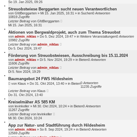
So 19. Jan 2025, 09:26
Streuobstwiese Berggarten sucht neuen Verantwortlichen
von
GfdBerggarten
»
Mi 15. Jan 2025, 16:31
» in
Suchen
0
Antworten
10819
Zugriffe
Letzter Beitrag
von
GfdBerggarten
Mi 15. Jan 2025, 16:31
Aktionen von Bergwaldprojekt, auch zum Thema Streuobst
von
admin_niklas
»
Do 5. Dez 2024, 19:47
» in
Weitere Veranstaltungen
0
Antworten
10982
Zugriffe
Letzter Beitrag
von
admin_niklas
Do 5. Dez 2024, 19:47
Förderung von Streuobstwiesen, Ausschreibung bis 15.11.2024
von
admin_niklas
»
Di 5. Nov 2024, 19:29
» in
Bieten
0
Antworten
11606
Zugriffe
Letzter Beitrag
von
admin_niklas
Di 5. Nov 2024, 19:29
Baumangebot 24 FWS Hildesheim
0
Antworten
von
Klaus
»
Do 31. Okt 2024, 13:40
» in
Bieten
11235
Zugriffe
Letzter Beitrag
von
Klaus
Do 31. Okt 2024, 13:40
Kreiselmäher AS 585 KM
von
levinkeller
»
Mi 30. Okt 2024, 10:24
» in
Bieten
0
Antworten
11267
Zugriffe
Letzter Beitrag
von
levinkeller
Mi 30. Okt 2024, 10:24
App zur Natur- und Stadtführung durch Hildesheim
von
admin_niklas
»
So 8. Sep 2024, 19:24
» in
Bieten
0
Antworten
12569
Zugriffe