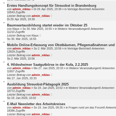
Erstes Handlungskonzept für Streuobst in Brandenburg
von
admin_niklas
»
Di 29. Apr 2025, 19:39
» in
Vorträge-Berichte
0
Antworten
10543
Zugriffe
Letzter Beitrag
von
admin_niklas
Di 29. Apr 2025, 19:39
Baumwartausbildung startet wieder im Oktober 25
von
Klaus
»
So 30. Mär 2025, 16:55
» in
Weitere Veranstaltungen
0
Antworten
11210
Zugriffe
Letzter Beitrag
von
Klaus
So 30. Mär 2025, 16:55
Mobile Online-Erfassung von Obstbäumen, Pflegemaßnahmen und 
von
admin_niklas
»
So 2. Mär 2025, 10:56
» in
Vorträge-Berichte
0
Antworten
12629
Zugriffe
Letzter Beitrag
von
admin_niklas
So 2. Mär 2025, 10:56
4. Hildesheimer Saatgutbörse in der Kufa, 2.2.2025
von
admin_niklas
»
Mo 27. Jan 2025, 20:33
» in
Weitere Veranstaltungen
0
Antworten
11657
Zugriffe
Letzter Beitrag
von
admin_niklas
Mo 27. Jan 2025, 20:33
Ausbildung Streuobst-Pädagogik 2025
von
admin_niklas
»
So 19. Jan 2025, 10:02
» in
Weitere Veranstaltungen
0
Antworten
10772
Zugriffe
Letzter Beitrag
von
admin_niklas
So 19. Jan 2025, 10:02
E-Mail Newsletter des Arbeitskreises
von
admin_niklas
»
So 19. Jan 2025, 09:26
» in
Fragen rund um das Forum
0
Antwort
18386
Zugriffe
Letzter Beitrag
von
admin_niklas