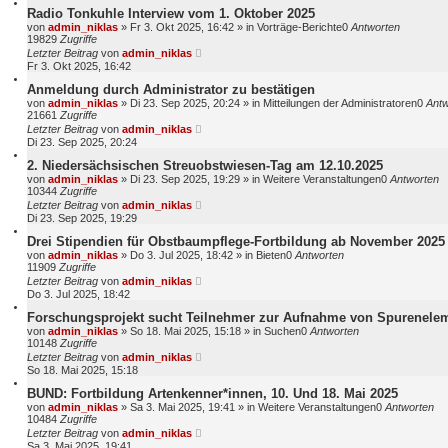
Radio Tonkuhle Interview vom 1. Oktober 2025
von
admin_niklas
»
Fr 3. Okt 2025, 16:42
» in
Vorträge-Berichte
0
Antworten
19829
Zugriffe
Letzter Beitrag
von
admin_niklas
Fr 3. Okt 2025, 16:42
Anmeldung durch Administrator zu bestätigen
von
admin_niklas
»
Di 23. Sep 2025, 20:24
» in
Mitteilungen der Administratoren
0
Antw
21661
Zugriffe
Letzter Beitrag
von
admin_niklas
Di 23. Sep 2025, 20:24
2. Niedersächsischen Streuobstwiesen-Tag am 12.10.2025
von
admin_niklas
»
Di 23. Sep 2025, 19:29
» in
Weitere Veranstaltungen
0
Antworten
10344
Zugriffe
Letzter Beitrag
von
admin_niklas
Di 23. Sep 2025, 19:29
Drei Stipendien für Obstbaumpflege-Fortbildung ab November 2025
von
admin_niklas
»
Do 3. Jul 2025, 18:42
» in
Bieten
0
Antworten
11909
Zugriffe
Letzter Beitrag
von
admin_niklas
Do 3. Jul 2025, 18:42
Forschungsprojekt sucht Teilnehmer zur Aufnahme von Spurenelem
von
admin_niklas
»
So 18. Mai 2025, 15:18
» in
Suchen
0
Antworten
10148
Zugriffe
Letzter Beitrag
von
admin_niklas
So 18. Mai 2025, 15:18
BUND: Fortbildung Artenkenner*innen, 10. Und 18. Mai 2025
von
admin_niklas
»
Sa 3. Mai 2025, 19:41
» in
Weitere Veranstaltungen
0
Antworten
10484
Zugriffe
Letzter Beitrag
von
admin_niklas
Sa 3. Mai 2025, 19:41