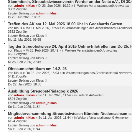
e
Stammtisch, Streuobstwiesenverein Werder an der Nette e.V., DI 30.
r
von
admin_niklas
»
Di 23. Jun 2026, 10:32
» in
Weitere Veranstaltungen
0
Antworten
t
3082
Zugriffe
e
Letzter Beitrag
von
admin_niklas
S
Di 23. Jun 2026, 10:32
u
Treffen des AK am 12. Mai 2026 18.00 Uhr in Godehards Garten
c
von
Klaus
»
Mo 11. Mai 2026, 09:58
» in
Veranstaltungen des Arbeitskreises
0
Antworte
h
3532
Zugriffe
e
Letzter Beitrag
von
Klaus
Mo 11. Mai 2026, 09:58
Tag der Streuobstwiese 24. April 2016 Online-Infotreffen am Do 26. 
von
Klaus
»
Mi 25. Feb 2026, 20:49
» in
Weitere Veranstaltungen
0
Antworten
4621
Zugriffe
Letzter Beitrag
von
Klaus
Mi 25. Feb 2026, 20:49
Obstaumschnittkurs am 14.2. 26
von
Klaus
»
Do 22. Jan 2026, 18:03
» in
Veranstaltungen des Arbeitskreises
0
Antworte
5411
Zugriffe
Letzter Beitrag
von
Klaus
Do 22. Jan 2026, 18:03
Ausbildung Streuobst-Pädagogik 2026
von
admin_niklas
»
So 11. Jan 2026, 11:54
» in
Bieten
0
Antworten
6324
Zugriffe
Letzter Beitrag
von
admin_niklas
So 11. Jan 2026, 11:54
Mitgliederversammlung Streuobstwiesen-Bündnis Niedersachsen e.
von
admin_niklas
»
So 11. Jan 2026, 11:44
» in
Weitere Veranstaltungen
0
Antworten
6124
Zugriffe
Letzter Beitrag
von
admin_niklas
So 11. Jan 2026, 11:44