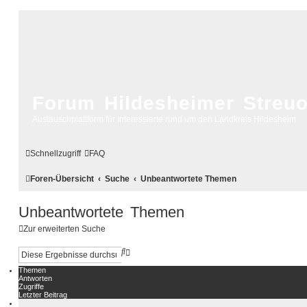
Forum Hildesheimer Streu
Austauschplattform für Interessierte rund um den Landkreis Hildesheim
Schnellzugriff
FAQ
Foren-Übersicht
Suche
Unbeantwortete Themen
Unbeantwortete Themen
Zur erweiterten Suche
S
E
u
r
c
w
Themen
Antworten
h
e
Zugriffe
e
i
Letzter Beitrag
t