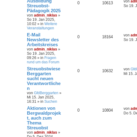
Ausbildung
von
adm
0
10613
Streuobst-
So 19. 
Pädagogik 2025
von
admin_niklas
»
So 19. Jan 2025,
10:02
» in
Weitere
Veranstaltungen
E-Mail
von
adm
0
18164
Newsletter des
So 19. 
Arbeitskreises
von
admin_niklas
»
So 19. Jan 2025,
09:26
» in
Fragen
rund um das Forum
Streuobstwiese
von
Gfd
0
10632
Berggarten
Mi 15. 
sucht neuen
Verantwortliche
n
von
GfdBerggarten
»
Mi 15. Jan 2025,
16:31
» in
Suchen
Aktionen von
von
adm
0
10804
Bergwaldprojek
Do 5. D
t, auch zum
Thema
Streuobst
von
admin_niklas
»
Do 5. Dez 2024,