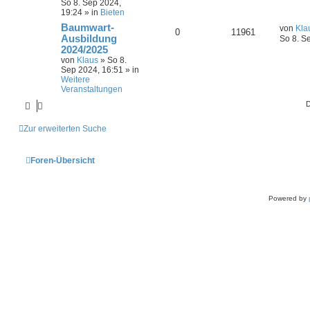
So 8. Sep 2024,
19:24
» in
Bieten
Baumwart-
von
Kla
0
11961
Ausbildung
So 8. S
2024/2025
von
Klaus
»
So 8.
Sep 2024, 16:51
» in
Weitere
Veranstaltungen
D
Zur erweiterten Suche
Foren-Übersicht
Powered by