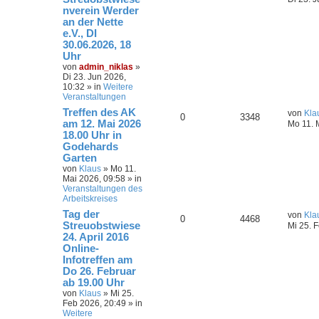
nverein Werder
an der Nette
e.V., DI
30.06.2026, 18
Uhr
von
admin_niklas
»
Di 23. Jun 2026,
10:32
» in
Weitere
Veranstaltungen
Treffen des AK
von
Kla
0
3348
am 12. Mai 2026
Mo 11. 
18.00 Uhr in
Godehards
Garten
von
Klaus
»
Mo 11.
Mai 2026, 09:58
» in
Veranstaltungen des
Arbeitskreises
Tag der
von
Kla
0
4468
Streuobstwiese
Mi 25. 
24. April 2016
Online-
Infotreffen am
Do 26. Februar
ab 19.00 Uhr
von
Klaus
»
Mi 25.
Feb 2026, 20:49
» in
Weitere