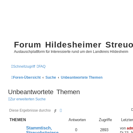
Forum Hildesheimer Streu
Austauschplattform für Interessierte rund um den Landkreis Hildesheim
Schnellzugriff
FAQ
Foren-Übersicht
Suche
Unbeantwortete Themen
Unbeantwortete Themen
Zur erweiterten Suche
Suche
Erweiterte Suche
D
THEMEN
Antworten
Zugriffe
Letzter
Stammtisch,
von
adm
0
2893
Streuobstwiese
Di 23. 