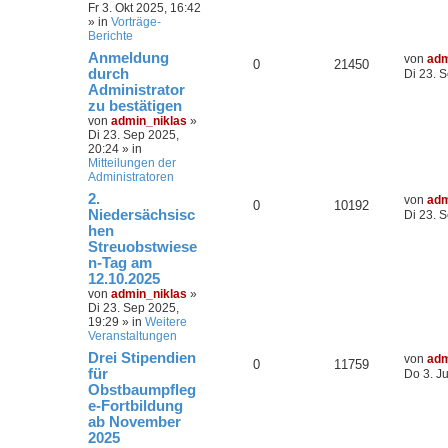
Fr 3. Okt 2025, 16:42
» in
Vorträge-
Berichte
Anmeldung
von
adm
0
21450
durch
Di 23. 
Administrator
zu bestätigen
von
admin_niklas
»
Di 23. Sep 2025,
20:24
» in
Mitteilungen der
Administratoren
2.
von
adm
0
10192
Niedersächsisc
Di 23. 
hen
Streuobstwiese
n-Tag am
12.10.2025
von
admin_niklas
»
Di 23. Sep 2025,
19:29
» in
Weitere
Veranstaltungen
Drei Stipendien
von
adm
0
11759
für
Do 3. J
Obstbaumpfleg
e-Fortbildung
ab November
2025