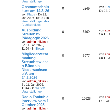
Veranstaltungen
Obstaumschnitt
von
Kla
0
5249
kurs am 14.2. 26
Do 22. 
von
Klaus
»
Do 22.
Jan 2026, 18:03
» in
Veranstaltungen des
Arbeitskreises
Ausbildung
von
adm
0
6169
Streuobst-
So 11. 
Pädagogik 2026
von
admin_niklas
»
So 11. Jan 2026,
11:54
» in
Bieten
Mitgliederversa
von
adm
0
5977
mmlung
So 11. 
Streuobstwiese
n-Bündnis
Niedersachsen
e.V. am
24.2.2026
von
admin_niklas
»
So 11. Jan 2026,
11:44
» in
Weitere
Veranstaltungen
Radio Tonkuhle
von
adm
0
19628
Interview vom 1.
Fr 3. Ok
Oktober 2025
von
admin_niklas
»