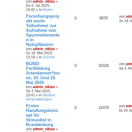
von
admin_niklas
»
Do 3. Jul 2025,
18:42
» in
Bieten
Forschungsproj
von
adm
0
9978
ekt sucht
So 18. 
Teilnehmer zur
Aufnahme von
Spurenelemente
n in
Nutzpflanzen
von
admin_niklas
»
So 18. Mai 2025,
15:18
» in
Suchen
BUND:
von
adm
0
10326
Fortbildung
Sa 3. M
Artenkenner*inn
en, 10. Und 18.
Mai 2025
von
admin_niklas
»
Sa 3. Mai 2025,
19:41
» in
Weitere
Veranstaltungen
Erstes
von
adm
0
10379
Handlungskonz
Di 29. A
ept für
Streuobst in
Brandenburg
von
admin_niklas
»