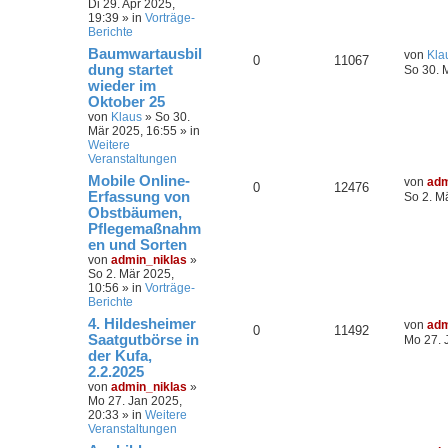
Di 29. Apr 2025,
19:39
» in
Vorträge-
Berichte
Baumwartausbil
von
Kla
0
11067
dung startet
So 30. 
wieder im
Oktober 25
von
Klaus
»
So 30.
Mär 2025, 16:55
» in
Weitere
Veranstaltungen
Mobile Online-
von
adm
0
12476
Erfassung von
So 2. M
Obstbäumen,
Pflegemaßnahm
en und Sorten
von
admin_niklas
»
So 2. Mär 2025,
10:56
» in
Vorträge-
Berichte
4. Hildesheimer
von
adm
0
11492
Saatgutbörse in
Mo 27. 
der Kufa,
2.2.2025
von
admin_niklas
»
Mo 27. Jan 2025,
20:33
» in
Weitere
Veranstaltungen