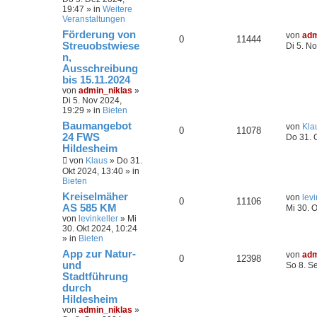
19:47
» in
Weitere
Veranstaltungen
Förderung von
von
adm
0
11444
Streuobstwiese
Di 5. N
n,
Ausschreibung
bis 15.11.2024
von
admin_niklas
»
Di 5. Nov 2024,
19:29
» in
Bieten
Baumangebot
von
Kla
0
11078
24 FWS
Do 31. 
Hildesheim
von
Klaus
»
Do 31.
Okt 2024, 13:40
» in
Bieten
Kreiselmäher
von
levi
0
11106
AS 585 KM
Mi 30. 
von
levinkeller
»
Mi
30. Okt 2024, 10:24
» in
Bieten
App zur Natur-
von
adm
0
12398
und
So 8. S
Stadtführung
durch
Hildesheim
von
admin_niklas
»