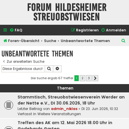
Forum Hildesheimer
Streuobstwiesen
FAQ
Registrieren
Anmelden
S
Foren-Übersicht
Suche
Unbeantwortete Themen
u
Unbeantwortete Themen
c
Zur erweiterten Suche
h
Suche
Erweiterte Suche
e
Die Suche ergab 67 Treffer
1
2
3
Nächste
Themen
Stammtisch, Streuobstwiesenverein Werder an
der Nette e.V., DI 30.06.2026, 18 Uhr
Letzter Beitrag von
admin_niklas
«
Di 23. Jun 2026, 10:32
Verfasst in
Weitere Veranstaltungen
Treffen des AK am 12. Mai 2026 18.00 Uhr in
Godehards Garten