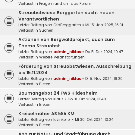
Verfasst in
Fragen rund um das Forum
Streuobstwiese Berggarten sucht neuen
Verantwortlichen
Letzter Beitrag von
GfdBerggarten
«
Mi 15. Jan 2025, 16:31
Verfasst in
Suchen
Aktionen von Bergwaldprojekt, auch zum
Thema Streuobst
Letzter Beitrag von
admin_niklas
«
Do 5. Dez 2024, 19:47
Verfasst in
Weitere Veranstaltungen
Förderung von Streuobstwiesen, Ausschreibung
bis 15.11.2024
Letzter Beitrag von
admin_niklas
«
Di 5. Nov 2024, 19:29
Verfasst in
Bieten
Baumangebot 24 FWS Hildesheim
Letzter Beitrag von
Klaus
«
Do 31. Okt 2024, 13:40
Verfasst in
Bieten
Kreiselmäher AS 585 KM
Letzter Beitrag von
levinkeller
«
Mi 30. Okt 2024, 10:24
Verfasst in
Bieten
App zur Natur- und Stadtführung durch