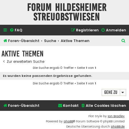
Forum Hildesheimer
Streuobstwiesen
FAQ
Registrieren
Anmelden
S
Foren-Übersicht
Suche
Aktive Themen
u
Aktive Themen
c
Zur erweiterten Suche
h
Die Suche ergab 0 Treffer • Seite
1
von
1
e
Es wurden keine passenden Ergebnisse gefunden.
Die Suche ergab 0 Treffer • Seite
1
von
1
Gehe zu
Foren-Übersicht
Kontakt
Alle Cookies löschen
Flat Style by
Ian Bradley
Powered by
phpBB
® Forum Software © phpBB Limited
Deutsche Übersetzung durch
phpBB.de