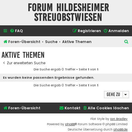
Forum Hildesheimer
Streuobstwiesen
FAQ
Registrieren
Anmelden
S
Foren-Übersicht
Suche
Aktive Themen
u
Aktive Themen
c
Zur erweiterten Suche
h
Die Suche ergab 0 Treffer • Seite
1
von
1
e
Es wurden keine passenden Ergebnisse gefunden.
Die Suche ergab 0 Treffer • Seite
1
von
1
Gehe zu
Foren-Übersicht
Kontakt
Alle Cookies löschen
Flat Style by
Ian Bradley
Powered by
phpBB
® Forum Software © phpBB Limited
Deutsche Übersetzung durch
phpBB.de