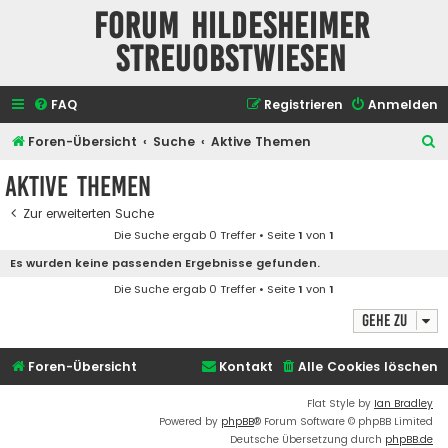
Forum Hildesheimer
Streuobstwiesen
FAQ
Registrieren
Anmelden
S
Foren-Übersicht
Suche
Aktive Themen
u
Aktive Themen
c
Zur erweiterten Suche
h
Die Suche ergab 0 Treffer • Seite
1
von
1
e
Es wurden keine passenden Ergebnisse gefunden.
Die Suche ergab 0 Treffer • Seite
1
von
1
Gehe zu
Foren-Übersicht
Kontakt
Alle Cookies löschen
Flat Style by
Ian Bradley
Powered by
phpBB
® Forum Software © phpBB Limited
Deutsche Übersetzung durch
phpBB.de