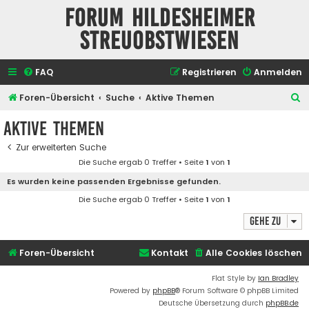
Forum Hildesheimer
Streuobstwiesen
FAQ
Registrieren
Anmelden
S
Foren-Übersicht
Suche
Aktive Themen
u
Aktive Themen
c
Zur erweiterten Suche
h
Die Suche ergab 0 Treffer • Seite
1
von
1
e
Es wurden keine passenden Ergebnisse gefunden.
Die Suche ergab 0 Treffer • Seite
1
von
1
Gehe zu
Foren-Übersicht
Kontakt
Alle Cookies löschen
Flat Style by
Ian Bradley
Powered by
phpBB
® Forum Software © phpBB Limited
Deutsche Übersetzung durch
phpBB.de