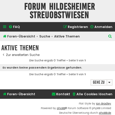
Forum Hildesheimer
Streuobstwiesen
FAQ
Registrieren
Anmelden
S
Foren-Übersicht
Suche
Aktive Themen
u
Aktive Themen
c
Zur erweiterten Suche
h
Die Suche ergab 0 Treffer • Seite
1
von
1
e
Es wurden keine passenden Ergebnisse gefunden.
Die Suche ergab 0 Treffer • Seite
1
von
1
Gehe zu
Foren-Übersicht
Kontakt
Alle Cookies löschen
Flat Style by
Ian Bradley
Powered by
phpBB
® Forum Software © phpBB Limited
Deutsche Übersetzung durch
phpBB.de