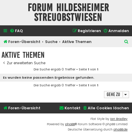
Forum Hildesheimer
Streuobstwiesen
FAQ
Registrieren
Anmelden
S
Foren-Übersicht
Suche
Aktive Themen
u
Aktive Themen
c
Zur erweiterten Suche
h
Die Suche ergab 0 Treffer • Seite
1
von
1
e
Es wurden keine passenden Ergebnisse gefunden.
Die Suche ergab 0 Treffer • Seite
1
von
1
Gehe zu
Foren-Übersicht
Kontakt
Alle Cookies löschen
Flat Style by
Ian Bradley
Powered by
phpBB
® Forum Software © phpBB Limited
Deutsche Übersetzung durch
phpBB.de