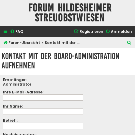
Forum Hildesheimer
Streuobstwiesen
FAQ
Registrieren
Anmelden
S
Foren-Übersicht
Kontakt mit der Board-Administration aufnehmen
u
Kontakt mit der Board-Administration
c
aufnehmen
h
e
Empfänger:
Administrator
Ihre E-Mail-Adresse:
Ihr Name:
Betreff:
Nachrichtentext: