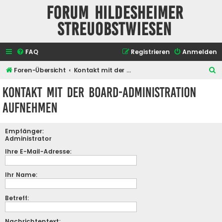
Forum Hildesheimer
Streuobstwiesen
FAQ
Registrieren
Anmelden
S
Foren-Übersicht
Kontakt mit der Board-Administration aufnehmen
u
Kontakt mit der Board-Administration
c
aufnehmen
h
e
Empfänger:
Administrator
Ihre E-Mail-Adresse:
Ihr Name:
Betreff:
Nachrichtentext: