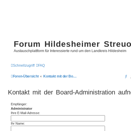
Forum Hildesheimer Streu
Austauschplattform für Interessierte rund um den Landkreis Hildesheim
Schnellzugriff
FAQ
S
Foren-Übersicht
Kontakt mit der Board-Administration aufnehmen
u
Kontakt mit der Board-Administration au
c
h
Empfänger:
e
Administrator
Ihre E-Mail-Adresse:
Ihr Name: