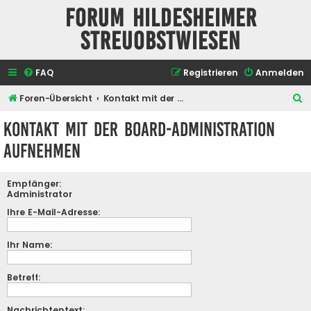
Forum Hildesheimer
Streuobstwiesen
FAQ
Registrieren
Anmelden
S
Foren-Übersicht
Kontakt mit der Board-Administration aufnehmen
u
Kontakt mit der Board-Administration
c
aufnehmen
h
e
Empfänger:
Administrator
Ihre E-Mail-Adresse:
Ihr Name:
Betreff:
Nachrichtentext: