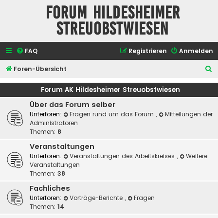
Forum Hildesheimer
Streuobstwiesen
FAQ
Registrieren
Anmelden
S
Foren-Übersicht
u
Forum AK Hildesheimer Streuobstwiesen
c
Über das Forum selber
h
Unterforen:
Fragen rund um das Forum
,
Mitteilungen der
e
Administratoren
Themen:
8
Veranstaltungen
Unterforen:
Veranstaltungen des Arbeitskreises
,
Weitere
Veranstaltungen
Themen:
38
Fachliches
Unterforen:
Vorträge-Berichte
,
Fragen
Themen:
14