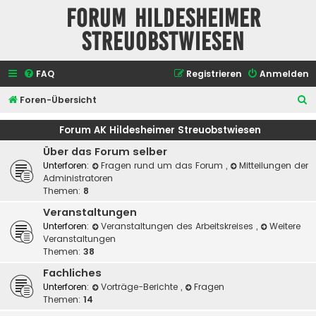
Forum Hildesheimer
Streuobstwiesen
FAQ
Registrieren
Anmelden
S
Foren-Übersicht
u
Forum AK Hildesheimer Streuobstwiesen
c
Über das Forum selber
h
Unterforen:
Fragen rund um das Forum
,
Mitteilungen der
e
Administratoren
Themen:
8
Veranstaltungen
Unterforen:
Veranstaltungen des Arbeitskreises
,
Weitere
Veranstaltungen
Themen:
38
Fachliches
Unterforen:
Vorträge-Berichte
,
Fragen
Themen:
14