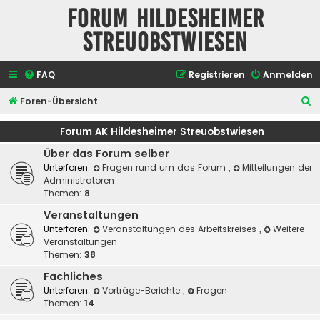
Forum Hildesheimer
Streuobstwiesen
FAQ
Registrieren
Anmelden
S
Foren-Übersicht
u
Forum AK Hildesheimer Streuobstwiesen
c
Über das Forum selber
h
Unterforen:
Fragen rund um das Forum
,
Mitteilungen der
e
Administratoren
Themen:
8
Veranstaltungen
Unterforen:
Veranstaltungen des Arbeitskreises
,
Weitere
Veranstaltungen
Themen:
38
Fachliches
Unterforen:
Vorträge-Berichte
,
Fragen
Themen:
14