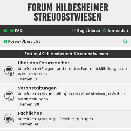
Forum Hildesheimer
Streuobstwiesen
FAQ
Registrieren
Anmelden
S
Foren-Übersicht
u
Forum AK Hildesheimer Streuobstwiesen
c
Über das Forum selber
h
Unterforen:
Fragen rund um das Forum
,
Mitteilungen der
e
Administratoren
Themen:
8
Veranstaltungen
Unterforen:
Veranstaltungen des Arbeitskreises
,
Weitere
Veranstaltungen
Themen:
38
Fachliches
Unterforen:
Vorträge-Berichte
,
Fragen
Themen:
14