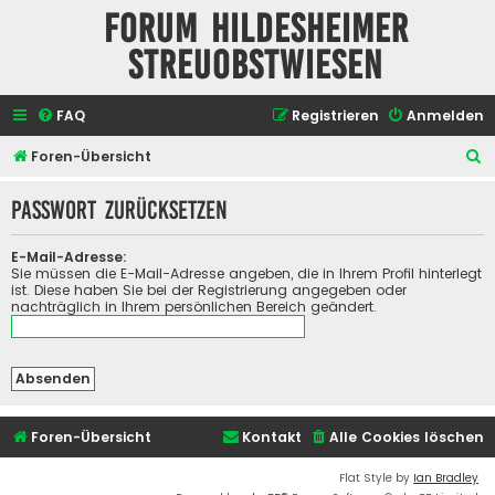
Forum Hildesheimer
Streuobstwiesen
FAQ
Registrieren
Anmelden
S
Foren-Übersicht
u
Passwort zurücksetzen
c
h
E-Mail-Adresse:
e
Sie müssen die E-Mail-Adresse angeben, die in Ihrem Profil hinterlegt
ist. Diese haben Sie bei der Registrierung angegeben oder
nachträglich in Ihrem persönlichen Bereich geändert.
Foren-Übersicht
Kontakt
Alle Cookies löschen
Flat Style by
Ian Bradley