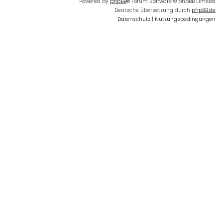
Powered by
phpBB
® Forum Software © phpBB Limited
Deutsche Übersetzung durch
phpBB.de
Datenschutz
|
Nutzungsbedingungen