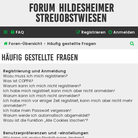
Forum Hildesheimer
Streuobstwiesen
FAQ
Registrieren
Anmelden
S
Foren-Übersicht
Häufig gestellte Fragen
u
Häufig gestellte Fragen
c
h
Registrierung und Anmeldung
e
Wozu muss ich mich registrieren?
Was ist COPPA?
Warum kann ich mich nicht registrieren?
Ich habe mich registriert, kann mich aber nicht anmelden!
Warum kann ich mich nicht anmelden?
Ich habe mich vor einiger Zeit registriert, kann mich aber nicht mehr
anmelden?!
Ich habe mein Passwort vergessen!
Warum werde ich automatisch abgemeldet?
Wozu ist die Funktion „Alle Cookies löschen“?
Benutzerpräferenzen und -einstellungen
Wie kann ich meine Einstellungen ändern?