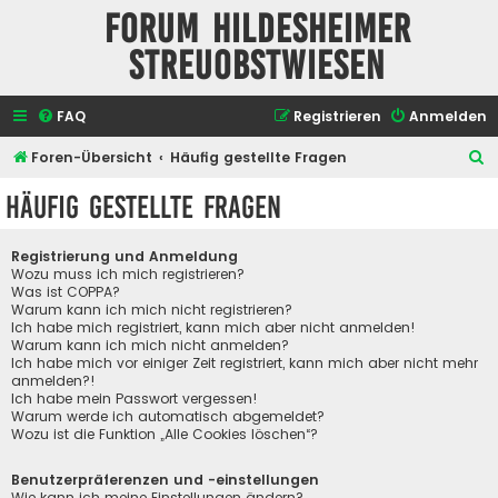
Forum Hildesheimer
Streuobstwiesen
FAQ
Registrieren
Anmelden
S
Foren-Übersicht
Häufig gestellte Fragen
u
Häufig gestellte Fragen
c
h
Registrierung und Anmeldung
e
Wozu muss ich mich registrieren?
Was ist COPPA?
Warum kann ich mich nicht registrieren?
Ich habe mich registriert, kann mich aber nicht anmelden!
Warum kann ich mich nicht anmelden?
Ich habe mich vor einiger Zeit registriert, kann mich aber nicht mehr
anmelden?!
Ich habe mein Passwort vergessen!
Warum werde ich automatisch abgemeldet?
Wozu ist die Funktion „Alle Cookies löschen“?
Benutzerpräferenzen und -einstellungen
Wie kann ich meine Einstellungen ändern?