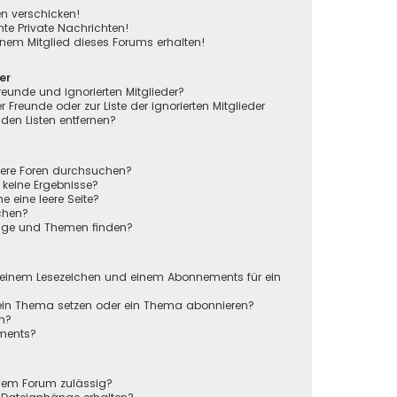
en verschicken!
e Private Nachrichten!
nem Mitglied dieses Forums erhalten!
er
reunde und ignorierten Mitglieder?
r Freunde oder zur Liste der ignorierten Mitglieder
den Listen entfernen?
rere Foren durchsuchen?
 keine Ergebnisse?
eine leere Seite?
chen?
räge und Themen finden?
n
 einem Lesezeichen und einem Abonnements für ein
 ein Thema setzen oder ein Thema abonnieren?
en?
ements?
sem Forum zulässig?