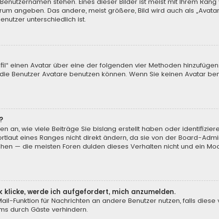
 Benutzernamen stehen. Eines dieser Bilder ist meist mit Ihrem Rang 
Forum angeben. Das andere, meist größere, Bild wird auch als „Avatar“
nutzer unterschiedlich ist.
ofil“ einen Avatar über eine der folgenden vier Methoden hinzufügen
ie Benutzer Avatare benutzen können. Wenn Sie keinen Avatar benu
?
n an, wie viele Beiträge Sie bislang erstellt haben oder identifiz
laut eines Ranges nicht direkt ändern, da sie von der Board-Admini
öhen — die meisten Foren dulden dieses Verhalten nicht und ein Mod
k klicke, werde ich aufgefordert, mich anzumelden.
-Mail-Funktion für Nachrichten an andere Benutzer nutzen, falls dies
ms durch Gäste verhindern.