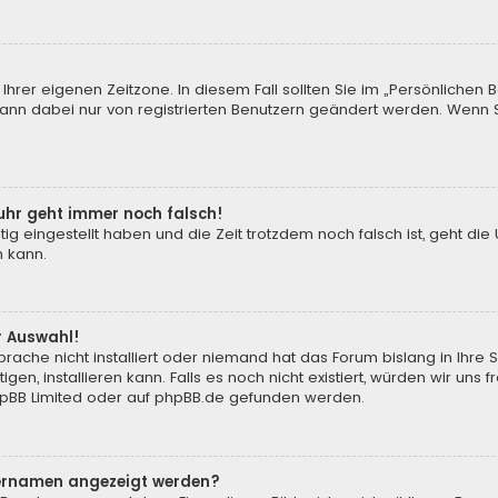
Ihrer eigenen Zeitzone. In diesem Fall sollten Sie im „Persönlichen 
 kann dabei nur von registrierten Benutzern geändert werden. Wenn Sie 
enuhr geht immer noch falsch!
tig eingestellt haben und die Zeit trotzdem noch falsch ist, geht die
n kann.
r Auswahl!
rache nicht installiert oder niemand hat das Forum bislang in Ihre 
gen, installieren kann. Falls es noch nicht existiert, würden wir un
pBB Limited
oder auf
phpBB.de
gefunden werden.
tzernamen angezeigt werden?