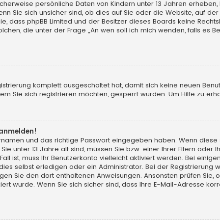
licherweise persönliche Daten von Kindern unter 13 Jahren erheben,
Sie sich unsicher sind, ob dies auf Sie oder die Website, auf der Sie
Sie, dass phpBB Limited und der Besitzer dieses Boards keine Rechts
solchen, die unter der Frage „An wen soll ich mich wenden, falls es
gistrierung komplett ausgeschaltet hat, damit sich keine neuen Ben
m Sie sich registrieren möchten, gesperrt wurden. Um Hilfe zu erha
t anmelden!
zernamen und das richtige Passwort eingegeben haben. Wenn diese 
Sie unter 13 Jahre alt sind, müssen Sie bzw. einer Ihrer Eltern ode
Fall ist, muss Ihr Benutzerkonto vielleicht aktiviert werden. Bei ei
s selbst erledigen oder ein Administrator. Bei der Registrierung wur
olgen Sie den dort enthaltenen Anweisungen. Ansonsten prüfen Sie, 
ert wurde. Wenn Sie sich sicher sind, dass Ihre E-Mail-Adresse ko