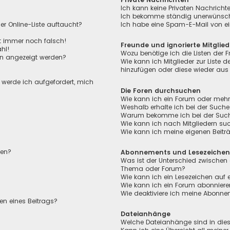
Ich kann keine Privaten Nachricht
Ich bekomme ständig unerwünscht
r Online-Liste auftaucht?
Ich habe eine Spam-E-Mail von ei
ht immer noch falsch!
Freunde und ignorierte Mitglied
hl!
Wozu benötige ich die Listen der F
en angezeigt werden?
Wie kann ich Mitglieder zur Liste de
hinzufügen oder diese wieder aus 
, werde ich aufgefordert, mich
Die Foren durchsuchen
Wie kann ich ein Forum oder meh
Weshalb erhalte ich bei der Suche
Warum bekomme ich bei der Suche 
Wie kann ich nach Mitgliedern su
Wie kann ich meine eigenen Beit
len?
Abonnements und Lesezeiche
Was ist der Unterschied zwischen
Thema oder Forum?
Wie kann ich ein Lesezeichen auf
Wie kann ich ein Forum abonnier
Wie deaktiviere ich meine Abonn
en eines Beitrags?
Dateianhänge
Welche Dateianhänge sind in die