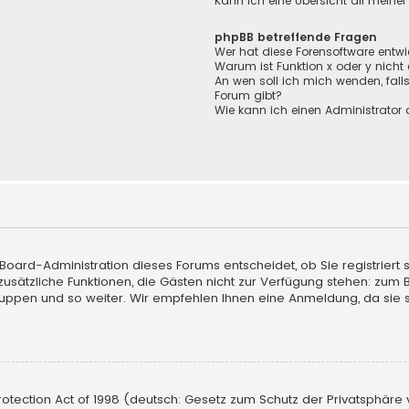
Kann ich eine Übersicht all meine
phpBB betreffende Fragen
Wer hat diese Forensoftware entwi
Warum ist Funktion x oder y nicht
An wen soll ich mich wenden, fall
Forum gibt?
Wie kann ich einen Administrator 
e Board-Administration dieses Forums entscheidet, ob Sie registriert
uf zusätzliche Funktionen, die Gästen nicht zur Verfügung stehen: zum 
ruppen und so weiter. Wir empfehlen Ihnen eine Anmeldung, da sie sch
tection Act of 1998 (deutsch: Gesetz zum Schutz der Privatsphäre vo