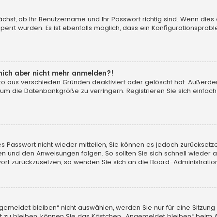
ächst, ob Ihr Benutzername und Ihr Passwort richtig sind. Wenn dies 
perrt wurden. Es ist ebenfalls möglich, dass ein Konfigurationsprobl
n mich aber nicht mehr anmelden?!
onto aus verschieden Gründen deaktiviert oder gelöscht hat. Außerd
 um die Datenbankgröße zu verringern. Registrieren Sie sich einfac
ltes Passwort nicht wieder mitteilen, Sie können es jedoch zurückse
ken und den Anweisungen folgen. So sollten Sie sich schnell wieder
sswort zurückzusetzen, so wenden Sie sich an die Board-Administratio
meldet bleiben“ nicht auswählen, werden Sie nur für eine Sitzung
 zu bleiben, können Sie das Kästchen „Angemeldet bleiben“ beim A