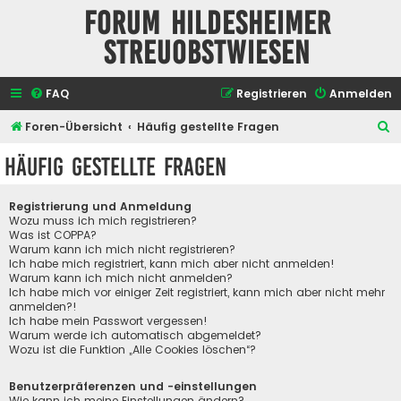
Forum Hildesheimer
Streuobstwiesen
FAQ
Registrieren
Anmelden
S
Foren-Übersicht
Häufig gestellte Fragen
u
Häufig gestellte Fragen
c
h
Registrierung und Anmeldung
e
Wozu muss ich mich registrieren?
Was ist COPPA?
Warum kann ich mich nicht registrieren?
Ich habe mich registriert, kann mich aber nicht anmelden!
Warum kann ich mich nicht anmelden?
Ich habe mich vor einiger Zeit registriert, kann mich aber nicht mehr
anmelden?!
Ich habe mein Passwort vergessen!
Warum werde ich automatisch abgemeldet?
Wozu ist die Funktion „Alle Cookies löschen“?
Benutzerpräferenzen und -einstellungen
Wie kann ich meine Einstellungen ändern?